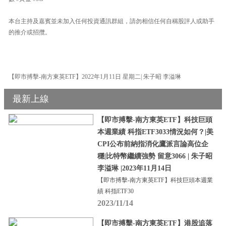
本台主持及嘉賓並未加入任何投資通訊群組，請勿相信任何自稱股評人或助手
的推介或招攬。
【即市搏擊-南方東英ETF】2022年1月11日 星期二| 朱子昭 李溢琳
最新上線
【即市搏擊-南方東英ETF】科技巨頭
本週業績 科指ETF3033情況如何？|美
CPI公布前納指消化鷹派言論高位企
穩|比特幣繼續強勢 留意3066 | 朱子昭
李溢琳 |2023年11月14日
【即市搏擊-南方東英ETF】科技巨頭本週業
績 科指ETF30
2023/11/14
【即市搏擊-南方東英ETF】港股追落