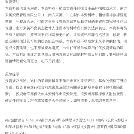
重要聲明
本資料僅供參考用途。本資料並不構成買賣任何投資產品的招攬或承諾。南方
東英資產管理有限公司（「南方東英」）在製作本資料時，相信獲得數據源是
準確，完整及合適。但南方東英沒有為本資料所載信息的準確性或完整性作出
保證。南方東英不會負上收件人使用本資料時所引致的法律負任。本資料可能
含有「前瞻性」資訊而不純綷是歷史性的。這些資訊可能包括預測、預報、收
益或回報估計及可能的投資組合構成。本資料並不構成對未來事件的預估、研
究或投資建議、也不應被視為購買、出售任何證券或採用任何投資策略的建
議。本資料所表達之意見僅反映南方東英於編制材料當日的判斷，並可隨時因
隨後情況變化而更改，恕不另行通知。
風險提示
投資涉及風險。過往的業績數據並不預示未來的業績表現。基金的價格可升亦
可跌。投資者在進行投資前應索取及閱讀有關基金的發售章程（包括風險因
素）。投資者不應僅依賴本資料作出投資決定。投資者應根據個人財務狀況，
確定任何投資，證券或策略是否合適閣下，如有需要，應諮詢專業意見。
===================================
#新城財經台 #FM104 #南方東英 #即市搏擊 #李雪恒 #ETF #槓桿 #反向 #炒股 #
創業板指數 #A50 #納指 #美股 #港股 #A股 #恆指 #投資 #中證五百 #滬深300指
數 #黃金 #5G