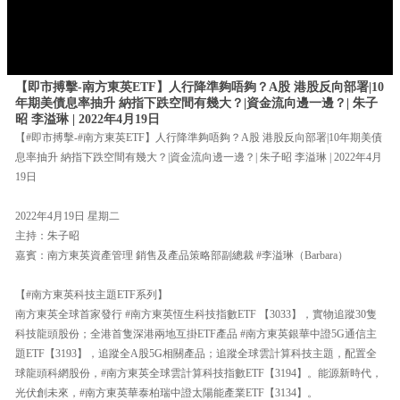
【即市搏擊-南方東英ETF】人行降準夠唔夠？A股 港股反向部署|10
年期美債息率抽升 納指下跌空間有幾大？|資金流向邊一邊？| 朱子
昭 李溢琳 | 2022年4月19日
【#即市搏擊-#南方東英ETF】人行降準夠唔夠？A股 港股反向部署|10年期美債
息率抽升 納指下跌空間有幾大？|資金流向邊一邊？| 朱子昭 李溢琳 | 2022年4月
19日
2022年4月19日 星期二
主持：朱子昭
嘉賓：南方東英資產管理 銷售及產品策略部副總裁 #李溢琳（Barbara）
【#南方東英科技主題ETF系列】
南方東英全球首家發行 #南方東英恆生科技指數ETF 【3033】，實物追蹤30隻
科技龍頭股份；全港首隻深港兩地互掛ETF產品 #南方東英銀華中證5G通信主
題ETF【3193】，追蹤全A股5G相關產品；追蹤全球雲計算科技主題，配置全
球龍頭科網股份，#南方東英全球雲計算科技指數ETF【3194】。能源新時代，
光伏創未來，#南方東英華泰柏瑞中證太陽能產業ETF【3134】。