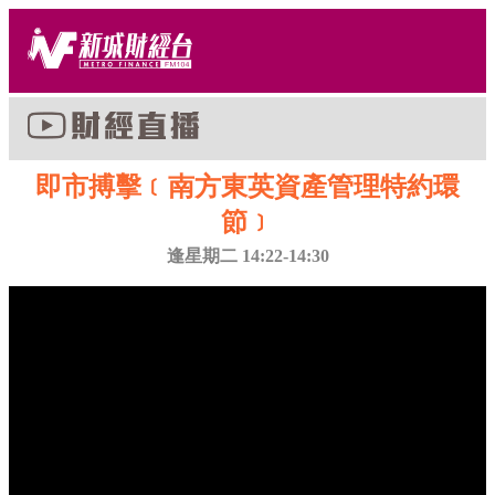
即市搏擊﹝南方東英資產管理特約環
節﹞
逢星期二 14:22-14:30