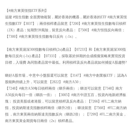
【#南方東英恆指ETF系列】
追蹤 #恆生指數 全面實物複製，屬於香港的機遇，屬於香港的ETF #南方東英恆
生指數ETF【3037】；兩倍槓桿產品留意【7200】#南方東英恆生指數每日槓桿
（2X）產品；短期對沖風險，留意反向產品：【7500】 #南方恒指反向兩倍；
【7300】#南方東英恆生指數每日反向（-1x）。
【南方東英滬深300指數每日槓桿(2x)產品】【07233】和【南方東英滬深300指
數每日反向 (-1x) 產品】【07333】，採取基於掉期的合成模擬策略來實現投資
目標，入場費 為同類產品當中最低。利用槓桿及反向產品就如何捕捉A股趨勢?
睇好A股市場，中意中小盤股還可以留意 【3147】 #南方中創業板ETF； 認為A
股能夠持續上升，可以留意 【2822】 #南方A50；
【7248】#南方A50每日槓桿兩倍（睇升兩倍）；睇淡可以留意【7348】南方
A50反向每日一倍（睇跌一倍）；【3005】#南方中證五百，投資內地新經濟板
塊； 投資美股或者港股，可以留意槓桿及反向產品：【7266】#FL二南方納
指，投資納斯達克指數槓桿兩倍（睇升2倍）；睇淡留意 【7568】 #FI二南方納
指 ，南方東英兩倍納斯達克指數反向（睇跌2倍）；【7299】#FL二南方黃金，
南方東英黃金期貨每日兩倍（2x）槓桿產品。