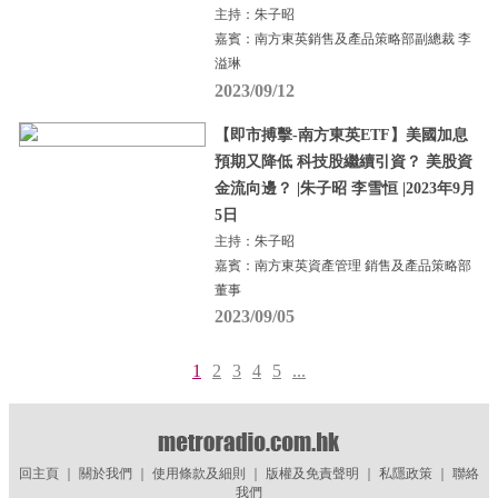
主持：朱子昭
嘉賓：南方東英銷售及產品策略部副總裁 李
溢琳
2023/09/12
【即市搏擊-南方東英ETF】美國加息
預期又降低 科技股繼續引資？ 美股資
金流向邊？ |朱子昭 李雪恒 |2023年9月
5日
主持：朱子昭
嘉賓：南方東英資產管理 銷售及產品策略部
董事
2023/09/05
1
2
3
4
5
...
回主頁
｜
關於我們
｜
使用條款及細則
｜
版權及免責聲明
｜
私隱政策
｜
聯絡
我們