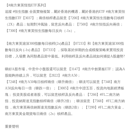
【#南方東英恆指ETF系列】
追蹤 #恒生指數 全面實物複製，屬於香港的機遇，屬於香港的ETF #南方東英恒
生指數ETF【3037】；兩倍槓桿產品留意【7200】#南方東英恒生指數每日槓桿
（2X）產品；短期對沖風險，留意反向產品：【7500】 #南方恒指反向兩倍；
【7300】#南方東英恒生指數每日反向（-1x）。
【南方東英滬深300指數每日槓桿(2x)產品】【07233】和【南方東英滬深300指
數每日反向 (-1x) 產品】【07333】，採取基於掉期的合成模擬策略來實現投資
目標，入場費 為同類產品當中最低。利用槓桿及反向產品就如何捕捉A股趨勢?
睇好A股市場，中意中小盤股還可以留意 【3147】 #南方中創業板ETF； 認為A
股能夠持續上升，可以留意 【2822】 #南方A50；
【7248】#南方A50每日槓桿兩倍（睇升兩倍）；睇淡可以留意【7348】南方
A50反向每日一倍（睇跌一倍）；【3005】#南方中證五百，投資內地新經濟板
塊； 投資美股或者港股，可以留意槓桿及反向產品：【7266】#FL二南方納
指，投資納斯達克指數槓桿兩倍（睇升2倍）；睇淡留意 【7568】 #FI二南方納
指 ，南方東英兩倍納斯達克指數反向（睇跌2倍）；【7299】#FL二南方黃金，
南方東英黃金期貨每日兩倍（2x）槓桿產品。
重要聲明