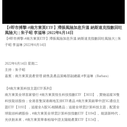
【#即市搏擊-#南方東英ETF】滯脹風險加息升溫 納斯達克指數回吐
風險大| | 朱子昭 李溢琳 |2022年6月14日
【#即市搏擊-#南方東英ETF】滯脹風險加息升溫 納斯達克指數回吐風險大| | 朱
子昭 李溢琳 |2022年6月14日
2022年6月14日 星期二
主持：朱子昭
嘉賓：南方東英資產管理 銷售及產品策略部副總裁 #李溢琳（Barbara）
【#南方東英科技主題ETF系列】
南方東英全球首家發行 #南方東英恆生科技指數ETF 【3033】，實物追蹤30隻
科技龍頭股份；全港首隻深港兩地互掛ETF產品 #南方東英銀華中證5G通信主
題ETF【3193】，追蹤全A股5G相關產品；追蹤全球雲計算科技主題，配置全
球龍頭科網股份，#南方東英全球雲計算科技指數ETF【3194】。能源新時代，
光伏創未來，#南方東英華泰柏瑞中證太陽能產業ETF【3134】。