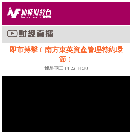
即市搏擊﹝南方東英資產管理特約環
節﹞
逢星期二 14:22-14:30