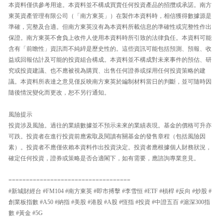
本資料僅供參考用途。本資料並不構成買賣任何投資產品的招攬或承諾。南方
東英資產管理有限公司（「南方東英」）在製作本資料時，相信獲得數據源是
準確，完整及合適。但南方東英沒有為本資料所載信息的準確性或完整性作出
保證。南方東英不會負上收件人使用本資料時所引致的法律負任。本資料可能
含有「前瞻性」資訊而不純綷是歷史性的。這些資訊可能包括預測、預報、收
益或回報估計及可能的投資組合構成。本資料並不構成對未來事件的預估、研
究或投資建議、也不應被視為購買、出售任何證券或採用任何投資策略的建
議。本資料所表達之意見僅反映南方東英於編制材料當日的判斷，並可隨時因
隨後情況變化而更改，恕不另行通知。
風險提示
投資涉及風險。過往的業績數據並不預示未來的業績表現。基金的價格可升亦
可跌。投資者在進行投資前應索取及閱讀有關基金的發售章程（包括風險因
素）。投資者不應僅依賴本資料作出投資決定。投資者應根據個人財務狀況，
確定任何投資，證券或策略是否合適閣下，如有需要，應諮詢專業意見。
===================================
#新城財經台 #FM104 #南方東英 #即市搏擊 #李雪恒 #ETF #槓桿 #反向 #炒股 #
創業板指數 #A50 #納指 #美股 #港股 #A股 #恆指 #投資 #中證五百 #滬深300指
數 #黃金 #5G