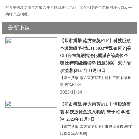
本台主持及嘉賓並未加入任何投資通訊群組，請勿相信任何自稱股評人或助手
的推介或招攬。
最新上線
【即市搏擊-南方東英ETF】科技巨頭
本週業績 科指ETF3033情況如何？|美
CPI公布前納指消化鷹派言論高位企
穩|比特幣繼續強勢 留意3066 | 朱子昭
李溢琳 |2023年11月14日
【即市搏擊-南方東英ETF】科技巨頭本週業
績 科指ETF30
2023/11/14
【即市搏擊-南方東英ETF】港股追落
後 科技股資金流入明顯| 朱子昭 李溢
琳 |2023年11月7日
【即市搏擊-南方東英ETF】港股追落後 科技
股資金流入明顯|