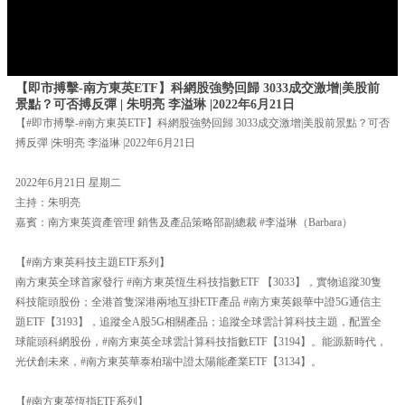
【即市搏擊-南方東英ETF】科網股強勢回歸 3033成交激增|美股前
景點？可否搏反彈 | 朱明亮 李溢琳 |2022年6月21日
【#即市搏擊-#南方東英ETF】科網股強勢回歸 3033成交激增|美股前景點？可否
搏反彈 |朱明亮 李溢琳 |2022年6月21日
2022年6月21日 星期二
主持：朱明亮
嘉賓：南方東英資產管理 銷售及產品策略部副總裁 #李溢琳（Barbara）
【#南方東英科技主題ETF系列】
南方東英全球首家發行 #南方東英恆生科技指數ETF 【3033】，實物追蹤30隻
科技龍頭股份；全港首隻深港兩地互掛ETF產品 #南方東英銀華中證5G通信主
題ETF【3193】，追蹤全A股5G相關產品；追蹤全球雲計算科技主題，配置全
球龍頭科網股份，#南方東英全球雲計算科技指數ETF【3194】。能源新時代，
光伏創未來，#南方東英華泰柏瑞中證太陽能產業ETF【3134】。
【#南方東英恆指ETF系列】