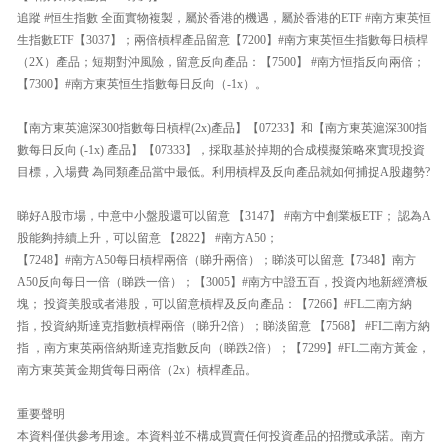
追蹤 #恒生指數 全面實物複製，屬於香港的機遇，屬於香港的ETF #南方東英恒
生指數ETF【3037】；兩倍槓桿產品留意【7200】#南方東英恒生指數每日槓桿
（2X）產品；短期對沖風險，留意反向產品：【7500】 #南方恒指反向兩倍；
【7300】#南方東英恒生指數每日反向（-1x）。
【南方東英滬深300指數每日槓桿(2x)產品】【07233】和【南方東英滬深300指
數每日反向 (-1x) 產品】【07333】，採取基於掉期的合成模擬策略來實現投資
目標，入場費 為同類產品當中最低。利用槓桿及反向產品就如何捕捉A股趨勢?
睇好A股市場，中意中小盤股還可以留意 【3147】 #南方中創業板ETF； 認為A
股能夠持續上升，可以留意 【2822】 #南方A50；
【7248】#南方A50每日槓桿兩倍（睇升兩倍）；睇淡可以留意【7348】南方
A50反向每日一倍（睇跌一倍）；【3005】#南方中證五百，投資內地新經濟板
塊； 投資美股或者港股，可以留意槓桿及反向產品：【7266】#FL二南方納
指，投資納斯達克指數槓桿兩倍（睇升2倍）；睇淡留意 【7568】 #FI二南方納
指 ，南方東英兩倍納斯達克指數反向（睇跌2倍）；【7299】#FL二南方黃金，
南方東英黃金期貨每日兩倍（2x）槓桿產品。
重要聲明
本資料僅供參考用途。本資料並不構成買賣任何投資產品的招攬或承諾。南方