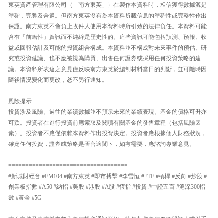
東英資產管理有限公司（「南方東英」）在製作本資料時，相信獲得數據源是
準確，完整及合適。但南方東英沒有為本資料所載信息的準確性或完整性作出
保證。南方東英不會負上收件人使用本資料時所引致的法律負任。本資料可能
含有「前瞻性」資訊而不純綷是歷史性的。這些資訊可能包括預測、預報、收
益或回報估計及可能的投資組合構成。本資料並不構成對未來事件的預估、研
究或投資建議、也不應被視為購買、出售任何證券或採用任何投資策略的建
議。本資料所表達之意見僅反映南方東英於編制材料當日的判斷，並可隨時因
隨後情況變化而更改，恕不另行通知。
風險提示
投資涉及風險。過往的業績數據並不預示未來的業績表現。基金的價格可升亦
可跌。投資者在進行投資前應索取及閱讀有關基金的發售章程（包括風險因
素）。投資者不應僅依賴本資料作出投資決定。投資者應根據個人財務狀況，
確定任何投資，證券或策略是否合適閣下，如有需要，應諮詢專業意見。
===================================
#新城財經台 #FM104 #南方東英 #即市搏擊 #李雪恒 #ETF #槓桿 #反向 #炒股 #
創業板指數 #A50 #納指 #美股 #港股 #A股 #恆指 #投資 #中證五百 #滬深300指
數 #黃金 #5G