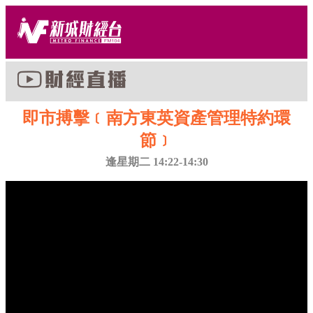
即市搏擊﹝南方東英資產管理特約環
節﹞
逢星期二 14:22-14:30