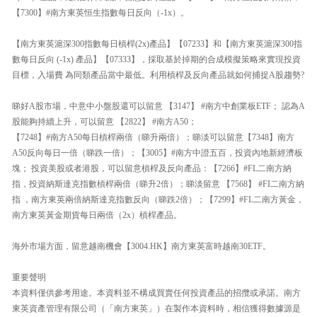
【7300】#南方東英恒生指數每日反向（-1x）。
【南方東英滬深300指數每日槓桿(2x)產品】【07233】和【南方東英滬深300指
數每日反向 (-1x) 產品】【07333】，採取基於掉期的合成模擬策略來實現投資
目標，入場費 為同類產品當中最低。利用槓桿及反向產品就如何捕捉A股趨勢?
睇好A股市場，中意中小盤股還可以留意 【3147】 #南方中創業板ETF； 認為A
股能夠持續上升，可以留意 【2822】 #南方A50；
【7248】#南方A50每日槓桿兩倍（睇升兩倍）；睇淡可以留意【7348】南方
A50反向每日一倍（睇跌一倍）；【3005】#南方中證五百，投資內地新經濟板
塊； 投資美股或者港股，可以留意槓桿及反向產品：【7266】#FL二南方納
指，投資納斯達克指數槓桿兩倍（睇升2倍）；睇淡留意 【7568】 #FI二南方納
指 ，南方東英兩倍納斯達克指數反向（睇跌2倍）；【7299】#FL二南方黃金，
南方東英黃金期貨每日兩倍（2x）槓桿產品。
海外市場方面，留意越南機會【3004.HK】南方東英富時越南30ETF。
重要聲明
本資料僅供參考用途。本資料並不構成買賣任何投資產品的招攬或承諾。南方
東英資產管理有限公司（「南方東英」）在製作本資料時，相信獲得數據源是