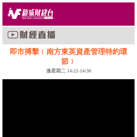
即市搏擊﹝南方東英資產管理特約環
節﹞
逢星期二 14:22-14:30