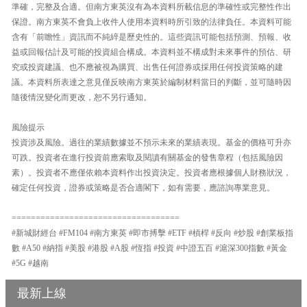
準確，完整及合適。但南方東英沒有為本資料所載信息的準確性或完整性作出
保證。南方東英不會負上收件人使用本資料時所引致的法律負任。本資料可能
含有「前瞻性」資訊而不純綷是歷史性的。這些資訊可能包括預測、預報、收
益或回報估計及可能的投資組合構成。本資料並不構成對未來事件的預估、研
究或投資建議、也不應被視為購買、出售任何證券或採用任何投資策略的建
議。本資料所表達之意見僅反映南方東英於編制材料當日的判斷，並可隨時因
隨後情況變化而更改，恕不另行通知。
風險提示
投資涉及風險。過往的業績數據並不預示未來的業績表現。基金的價格可升亦
可跌。投資者在進行投資前應索取及閱讀有關基金的發售章程（包括風險因
素）。投資者不應僅依賴本資料作出投資決定。投資者應根據個人財務狀況，
確定任何投資，證券或策略是否合適閣下，如有需要，應諮詢專業意見。
===================================
#新城財經台 #FM104 #南方東英 #即市搏擊 #ETF #槓桿 #反向 #炒股 #創業板指
數 #A50 #納指 #美股 #港股 #A股 #恆指 #投資 #中證五百 #滬深300指數 #黃金
#5G #越南
最新上線