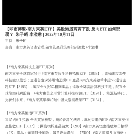
【即市搏擊-南方東英ETF】美股港股齊齊下跌 反向ETF如何部
署？| 朱子昭 李溢琳 | 2022年10月11日
主持：朱子昭
嘉賓：南方東英資產管理 銷售及產品策略部副總裁 #李溢琳
【#南方東英科技主題ETF系列】
南方東英全球首家發行 #南方東英恆生科技指數ETF 【3033】，實物追蹤30隻
科技龍頭股份；全港首隻深港兩地互掛ETF產品 #南方東英銀華中證5G通信主
題ETF【3193】，追蹤全A股5G相關產品；追蹤全球雲計算科技主題，配置全
球龍頭科網股份，#南方東英全球雲計算科技指數ETF【3194】。能源新時代，
光伏創未來，#南方東英華泰柏瑞中證太陽能產業ETF【3134】。
【#南方東英恒指ETF系列】
追蹤 #恒生指數 全面實物複製，屬於香港的機遇，屬於香港的ETF #南方東英恒
生指數ETF【3037】；兩倍槓桿產品留意【7200】#南方東英恒生指數每日槓桿
（2X）產品；短期對沖風險，留意反向產品：【7500】 #南方恒指反向兩倍；