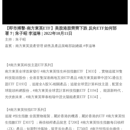
【即市搏擊-南方東英ETF】美股港股齊齊下跌 反向ETF如何部
署？| 朱子昭 李溢琳 | 2022年10月11日
主持：朱子昭
嘉賓：南方東英資產管理 銷售及產品策略部副總裁 #李溢琳
【#南方東英科技主題ETF系列】
南方東英全球首家發行 #南方東英恆生科技指數ETF 【3033】，實物追蹤30隻
科技龍頭股份；全港首隻深港兩地互掛ETF產品 #南方東英銀華中證5G通信主
題ETF【3193】，追蹤全A股5G相關產品；追蹤全球雲計算科技主題，配置全
球龍頭科網股份，#南方東英全球雲計算科技指數ETF【3194】。能源新時代，
光伏創未來，#南方東英華泰柏瑞中證太陽能產業ETF【3134】。
【#南方東英恒指ETF系列】
追蹤 #恒生指數 全面實物複製，屬於香港的機遇，屬於香港的ETF #南方東英恒
生指數ETF【3037】；兩倍槓桿產品留意【7200】#南方東英恒生指數每日槓桿
（2X）產品；短期對沖風險，留意反向產品：【7500】 #南方恒指反向兩倍；