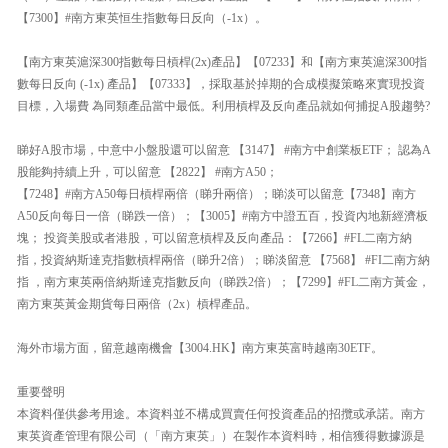
【7300】#南方東英恒生指數每日反向（-1x）。
【南方東英滬深300指數每日槓桿(2x)產品】【07233】和【南方東英滬深300指
數每日反向 (-1x) 產品】【07333】，採取基於掉期的合成模擬策略來實現投資
目標，入場費 為同類產品當中最低。利用槓桿及反向產品就如何捕捉A股趨勢?
睇好A股市場，中意中小盤股還可以留意 【3147】 #南方中創業板ETF； 認為A
股能夠持續上升，可以留意 【2822】 #南方A50；
【7248】#南方A50每日槓桿兩倍（睇升兩倍）；睇淡可以留意【7348】南方
A50反向每日一倍（睇跌一倍）；【3005】#南方中證五百，投資內地新經濟板
塊； 投資美股或者港股，可以留意槓桿及反向產品：【7266】#FL二南方納
指，投資納斯達克指數槓桿兩倍（睇升2倍）；睇淡留意 【7568】 #FI二南方納
指 ，南方東英兩倍納斯達克指數反向（睇跌2倍）；【7299】#FL二南方黃金，
南方東英黃金期貨每日兩倍（2x）槓桿產品。
海外市場方面，留意越南機會【3004.HK】南方東英富時越南30ETF。
重要聲明
本資料僅供參考用途。本資料並不構成買賣任何投資產品的招攬或承諾。南方
東英資產管理有限公司（「南方東英」）在製作本資料時，相信獲得數據源是