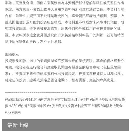
準確，完整及合適。但南方東英沒有為本資料所載信息的準確性或完整性作出
保證。南方東英不會負上收件人使用本資料時所引致的法律負任。本資料可能
含有「前瞻性」資訊而不純綷是歷史性的。這些資訊可能包括預測、預報、收
益或回報估計及可能的投資組合構成。本資料並不構成對未來事件的預估、研
究或投資建議、也不應被視為購買、出售任何證券或採用任何投資策略的建
議。本資料所表達之意見僅反映南方東英於編制材料當日的判斷，並可隨時因
隨後情況變化而更改，恕不另行通知。
風險提示
投資涉及風險。過往的業績數據並不預示未來的業績表現。基金的價格可升亦
可跌。投資者在進行投資前應索取及閱讀有關基金的發售章程（包括風險因
素）。投資者不應僅依賴本資料作出投資決定。投資者應根據個人財務狀況，
確定任何投資，證券或策略是否合適閣下，如有需要，應諮詢專業意見。
===================================
#新城財經台 #FM104 #南方東英 #即市搏擊 #ETF #槓桿 #反向 #炒股 #創業板指
數 #A50 #納指 #美股 #港股 #A股 #恆指 #投資 #中證五百 #滬深300指數 #黃金
#5G #越南
最新上線