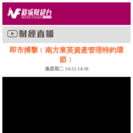
即市搏擊﹝南方東英資產管理特約環
節﹞
逢星期二 14:22-14:30