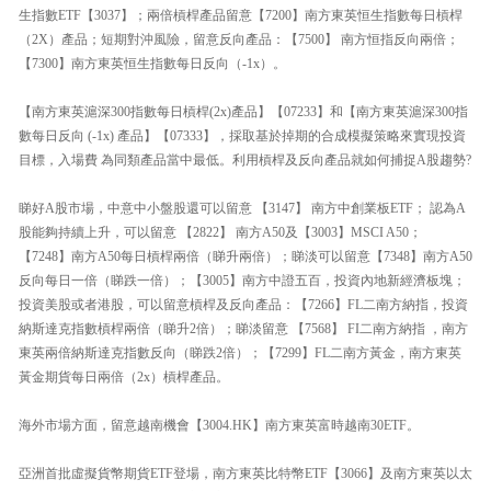
生指數ETF【3037】；兩倍槓桿產品留意【7200】南方東英恒生指數每日槓桿
（2X）產品；短期對沖風險，留意反向產品：【7500】 南方恒指反向兩倍；
【7300】南方東英恒生指數每日反向（-1x）。
【南方東英滬深300指數每日槓桿(2x)產品】【07233】和【南方東英滬深300指
數每日反向 (-1x) 產品】【07333】，採取基於掉期的合成模擬策略來實現投資
目標，入場費 為同類產品當中最低。利用槓桿及反向產品就如何捕捉A股趨勢?
睇好A股市場，中意中小盤股還可以留意 【3147】 南方中創業板ETF； 認為A
股能夠持續上升，可以留意 【2822】 南方A50及【3003】MSCI A50；
【7248】南方A50每日槓桿兩倍（睇升兩倍）；睇淡可以留意【7348】南方A50
反向每日一倍（睇跌一倍）；【3005】南方中證五百，投資內地新經濟板塊；
投資美股或者港股，可以留意槓桿及反向產品：【7266】FL二南方納指，投資
納斯達克指數槓桿兩倍（睇升2倍）；睇淡留意 【7568】 FI二南方納指 ，南方
東英兩倍納斯達克指數反向（睇跌2倍）；【7299】FL二南方黃金，南方東英
黃金期貨每日兩倍（2x）槓桿產品。
海外市場方面，留意越南機會【3004.HK】南方東英富時越南30ETF。
亞洲首批虛擬貨幣期貨ETF登場，南方東英比特幣ETF【3066】及南方東英以太