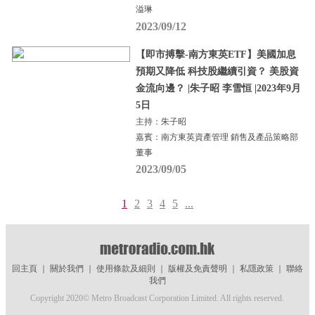
溢琳
2023/09/12
【即市搏擊-南方東英ETF】美國加息
預期又降低 科技股繼續引資？ 美股資
金流向邊？ |朱子昭 李雪恒 |2023年9月
5日
主持：朱子昭
嘉賓：南方東英資產管理 銷售及產品策略部
董事
2023/09/05
1
2
3
4
5
...
回主頁
｜
關於我們
｜
使用條款及細則
｜
版權及免責聲明
｜
私隱政策
｜
聯絡
我們
Copyright 2020© Metro Broadcast Corporation Limited. All rights reserved.