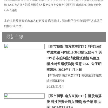
數 #A50 #納指 #美股 #港股 #A股 #恆指 #投資 #中證五百 #滬深300指數 #黃金
#5G #越南
本台主持及嘉賓並未加入任何投資通訊群組，請勿相信任何自稱股評人或助手
的推介或招攬。
最新上線
【即市搏擊-南方東英ETF】科技巨頭
本週業績 科指ETF3033情況如何？|美
CPI公布前納指消化鷹派言論高位企
穩|比特幣繼續強勢 留意3066 | 朱子昭
李溢琳 |2023年11月14日
【即市搏擊-南方東英ETF】科技巨頭本週業
績 科指ETF30
2023/11/14
【即市搏擊-南方東英ETF】港股追落
後 科技股資金流入明顯| 朱子昭 李溢
琳 |2023年11月7日