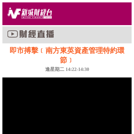
即市搏擊﹝南方東英資產管理特約環
節﹞
逢星期二 14:22-14:30