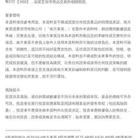
幣ETF【3068】，追蹤芝加哥商品交易所相關期貨。
重要聲明
本資料僅供參考用途。本資料並不構成買賣任何投資產品的招攬或承諾。南方
東英資產管理有限公司（「南方東英」）在製作本資料時，相信獲得數據源是
準確，完整及合適。但南方東英沒有為本資料所載信息的準確性或完整性作出
保證。南方東英不會負上收件人使用本資料時所引致的法律負任。本資料可能
含有「前瞻性」資訊而不純綷是歷史性的。這些資訊可能包括預測、預報、收
益或回報估計及可能的投資組合構成。本資料並不構成對未來事件的預估、研
究或投資建議、也不應被視為購買、出售任何證券或採用任何投資策略的建
議。本資料所表達之意見僅反映南方東英於編制材料當日的判斷，並可隨時因
隨後情況變化而更改，恕不另行通知。
風險提示
投資涉及風險。過往的業績數據並不預示未來的業績表現。基金的價格可升亦
可跌。投資者在進行投資前應索取及閱讀有關基金的發售章程（包括風險因
素）。投資者不應僅依賴本資料作出投資決定。投資者應根據個人財務狀況，
確定任何投資，證券或策略是否合適閣下，如有需要，應諮詢專業意見。
===================================
#新城財經台 #FM104 #南方東英 #即市搏擊 #ETF #槓桿 #反向 #炒股 #創業板指