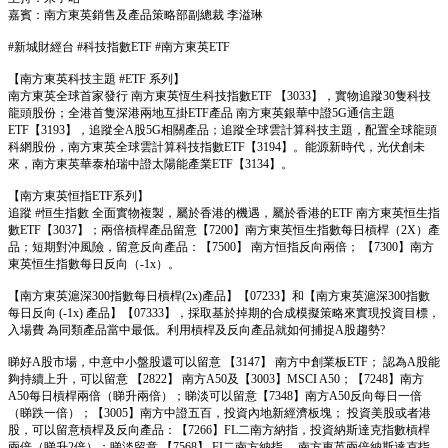
嘉賓：南方東英銷售及產品策略部副總裁 李溢琳
#新城財經台 #科技指數ETF #南方東英ETF
【南方東英科技主題 #ETF 系列】
南方東英全球首家發行 南方東英恆生科技指數ETF 【3033】，實物追蹤30隻科技
龍頭股份；全港首隻深港兩地互掛ETF產品 南方東英銀華中證5G通信主題
ETF【3193】，追蹤全A股5G相關產品；追蹤全球雲計算科技主題，配置全球龍頭
科網股份，南方東英全球雲計算科技指數ETF【3194】。能源新時代，光伏創未
來，南方東英華泰柏瑞中證太陽能產業ETF【3134】。
【南方東英恒指ETF系列】
追蹤 #恒生指數 全面實物複製，屬於香港的機遇，屬於香港的ETF 南方東英恒生指
數ETF【3037】；兩倍槓桿產品留意【7200】南方東英恒生指數每日槓桿（2X）產
品；短期對沖風險，留意反向產品：【7500】 南方恒指反向兩倍； 【7300】南方
東英恒生指數每日反向（-1x）。
【南方東英滬深300指數每日槓桿(2x)產品】【07233】和【南方東英滬深300指數
每日反向 (-1x) 產品】【07333】，採取基於掉期的合成模擬策略來實現投資目標，
入場費 為同類產品當中最低。利用槓桿及反向產品就如何捕捉A股趨勢?
睇好A股市場，中意中小盤股還可以留意 【3147】 南方中創業板ETF； 認為A股能
夠持續上升，可以留意 【2822】 南方A50及【3003】MSCI A50；【7248】南方
A50每日槓桿兩倍（睇升兩倍）；睇淡可以留意【7348】南方A50反向每日一倍
（睇跌一倍）；【3005】南方中證五百，投資內地新經濟板塊； 投資美股或者港
股，可以留意槓桿及反向產品：【7266】FL二南方納指，投資納斯達克指數槓桿
兩倍（睇升2倍）；睇淡留意 【7568】 FI二南方納指 ，南方東英兩倍納斯達克指