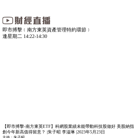
即市搏擊﹝南方東英資產管理特約環節﹞
逢星期二 14:22-14:30
【即市搏擊-南方東英ETF】科網股業績未能帶動科技股做好 美股納指
創今年新高值得留意？ |朱子昭 李溢琳 |2023年5月23日
主持：朱子昭