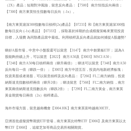
（2X）產品；短期對沖風險，留意反向產品：【7500】 南方恒指反向兩倍；
【7300】南方東英恒生指數每日反向（-1x）。
【南方東英滬深300指數每日槓桿(2x)產品】【07233】和【南方東英滬深300指
數每日反向 (-1x) 產品】【07333】，採取基於掉期的合成模擬策略來實現投資
目標，入場費 為同類產品當中最低。利用槓桿及反向產品就如何捕捉A股趨勢?
睇好A股市場，中意中小盤股還可以留意 【3147】 南方中創業板ETF； 認為A
股能夠持續上升，可以留意 【2822】 南方A50及【3003】MSCI A50；
【7248】南方A50每日槓桿兩倍（睇升兩倍）；睇淡可以留意【7348】南方A50
反向每日一倍（睇跌一倍）；【3005】南方中證五百，投資內地新經濟板塊；
投資美股或者港股，可以留意槓桿及反向產品：【7266】FL二南方納指，投資
納斯達克指數槓桿兩倍（睇升2倍）；睇淡留意 【7568】 FI二南方納指 ，南方
東英兩倍納斯達克指數反向（睇跌2倍）；【7299】FL二南方黃金，南方東英
黃金期貨每日兩倍（2x）槓桿產品。
海外市場方面，留意越南機會【3004.HK】南方東英富時越南30ETF。
亞洲首批虛擬貨幣期貨ETF登場，南方東英比特幣ETF【3066】及南方東英以太
幣ETF【3068】，追蹤芝加哥商品交易所相關期貨。