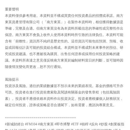
重要聲明
本資料僅供參考用途。本資料並不構成買賣任何投資產品的招攬或承諾。南方
東英資產管理有限公司（「南方東英」）在製作本資料時，相信獲得數據源是
準確，完整及合適。但南方東英沒有為本資料所載信息的準確性或完整性作出
保證。南方東英不會負上收件人使用本資料時所引致的法律負任。本資料可能
含有「前瞻性」資訊而不純綷是歷史性的。這些資訊可能包括預測、預報、收
益或回報估計及可能的投資組合構成。本資料並不構成對未來事件的預估、研
究或投資建議、也不應被視為購買、出售任何證券或採用任何投資策略的建
議。本資料所表達之意見僅反映南方東英於編制材料當日的判斷，並可隨時因
隨後情況變化而更改，恕不另行通知。
風險提示
投資涉及風險。過往的業績數據並不預示未來的業績表現。基金的價格可升亦
可跌。投資者在進行投資前應索取及閱讀有關基金的發售章程（包括風險因
素）。投資者不應僅依賴本資料作出投資決定。投資者應根據個人財務狀況，
確定任何投資，證券或策略是否合適閣下，如有需要，應諮詢專業意見。
===================================
#新城財經台 #FM104 #南方東英 #即市搏擊 #ETF #槓桿 #反向 #炒股 #創業板指