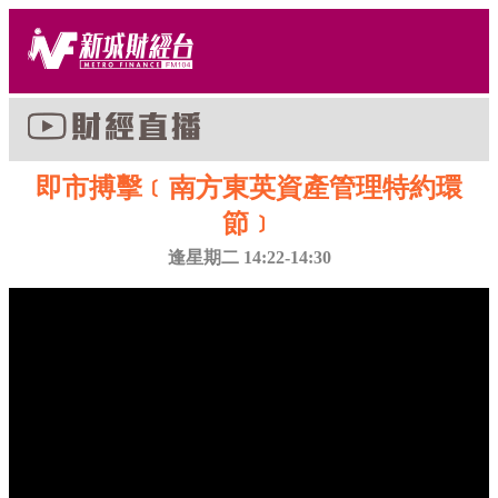
即市搏擊﹝南方東英資產管理特約環
節﹞
逢星期二 14:22-14:30