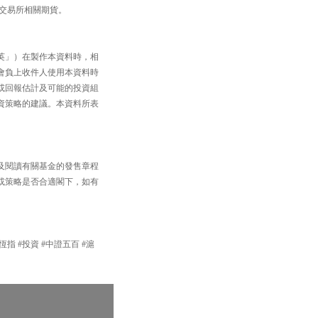
品交易所相關期貨。
英」）在製作本資料時，相
會負上收件人使用本資料時
或回報估計及可能的投資組
資策略的建議。本資料所表
及閱讀有關基金的發售章程
或策略是否合適閣下，如有
#恆指 #投資 #中證五百 #滬