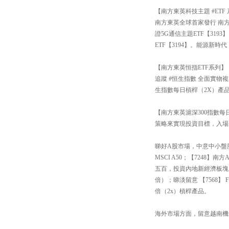
【南方東英科技主題 #ETF
南方東英全球首家發行 南方
證5G通信主題ETF【31
ETF【3194】。能源新
【南方東英恒指ETF系列】
追蹤 #恒生指數 全面實物
生指數每日槓桿（2X）產品
【南方東英滬深300指數每日
策略來實現投資目標，入場
睇好A股市場，中意中小盤股還
MSCI A50；【7248
五百，投資內地新經濟板塊
倍）；睇淡留意 【7568
倍（2x）槓桿產品。
海外市場方面，留意越南機會【