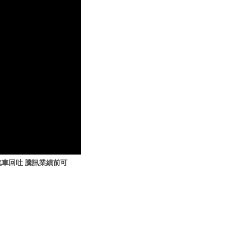
汽車回吐 騰訊業績前可