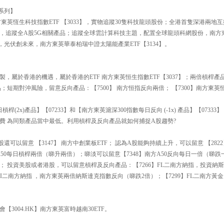
 系列】
東英恆生科技指數ETF 【3033】，實物追蹤30隻科技龍頭股份；全港首隻深港兩地互
93】，追蹤全A股5G相關產品；追蹤全球雲計算科技主題，配置全球龍頭科網股份，南
時代，光伏創未來，南方東英華泰柏瑞中證太陽能產業ETF【3134】。
複製，屬於香港的機遇，屬於香港的ETF 南方東英恒生指數ETF【3037】；兩倍槓桿產
；短期對沖風險，留意反向產品：【7500】 南方恒指反向兩倍； 【7300】南方東英
槓桿(2x)產品】【07233】和【南方東英滬深300指數每日反向 (-1x) 產品】【073
費 為同類產品當中最低。利用槓桿及反向產品就如何捕捉A股趨勢?
可以留意 【3147】 南方中創業板ETF； 認為A股能夠持續上升，可以留意 【2822】 
】南方A50每日槓桿兩倍（睇升兩倍）；睇淡可以留意【7348】南方A50反向每日一倍（睇跌
； 投資美股或者港股，可以留意槓桿及反向產品：【7266】FL二南方納指，投資納
】 FI二南方納指 ，南方東英兩倍納斯達克指數反向（睇跌2倍）；【7299】FL二南方
3004.HK】南方東英富時越南30ETF。