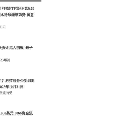
科指ETF3033情況如
|比特幣繼續強勢 留意
30
股資金流入明顯| 朱子
入明顯|
何？ 科技股是否受到追
023年10月31日
技股是否受
00美元 3066資金流