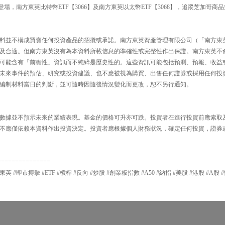
登場，南方東英比特幣ETF【3066】及南方東英以太幣ETF【3068】，追蹤芝加哥商
料並不構成買賣任何投資產品的招攬或承諾。南方東英資產管理有限公司（「南方東
及合適。但南方東英沒有為本資料所載信息的準確性或完整性作出保證。南方東英不
可能含有「前瞻性」資訊而不純綷是歷史性的。這些資訊可能包括預測、預報、收益
未來事件的預估、研究或投資建議、也不應被視為購買、出售任何證券或採用任何投
編制材料當日的判斷，並可隨時因隨後情況變化而更改，恕不另行通知。
數據並不預示未來的業績表現。基金的價格可升亦可跌。投資者在進行投資前應索取
不應僅依賴本資料作出投資決定。投資者應根據個人財務狀況，確定任何投資，證券
===============
東英 #即市搏擊 #ETF #槓桿 #反向 #炒股 #創業板指數 #A50 #納指 #美股 #港股 #A股 