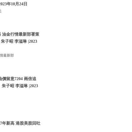
023年10月24日
元
張 油金行情最新部署策
朱子昭 李溢琳 |2023
行情最新部
價留意7204 兩倍追
子昭 李溢琳 |2023
07年新高 港股美股回吐