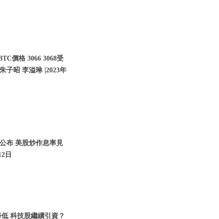
價格 3066 3068受
子昭 李溢琳 |2023年
將公布 美股炒作息率見
12日
降低 科技股繼續引資？