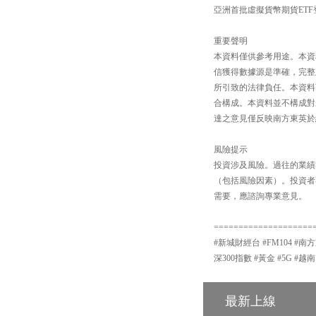
亞洲首批虛擬貨幣期貨ETF
重要聲明
本資料僅供參考用途。本資
信獲得數據源是準確，完整
所引致的法律負任。本資料
合構成。本資料並不構成對
達之意見僅反映南方東英於
風險提示
投資涉及風險。過往的業績
（包括風險因素）。投資者
需要，應諮詢專業意見。
====================
#新城財經台 #FM104 #南方
深300指數 #黃金 #5G #越南
最新上線