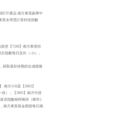
掛ETF產品 南方東英銀華中
方東英全球雲計算科技指數
品留意【7200】南方東英恒
恒生指數每日反向（-1x）。
33】，採取基於掉期的合成模擬
南方A50及【3003】
一倍）；【3005】南方中證
斯達克指數槓桿兩倍（睇升2
黃金，南方東英黃金期貨每日兩