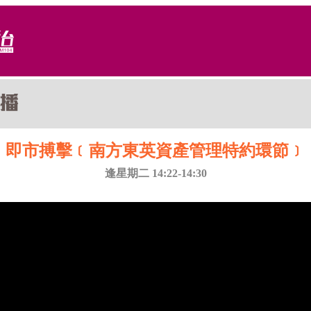
即市搏擊﹝南方東英資產管理特約環節﹞
逢星期二 14:22-14:30