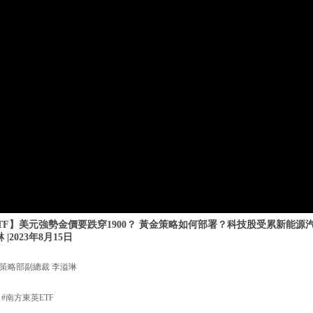
TF】美元強勢金價要跌穿1900？ 黃金策略如何部署？科技股受累新能源
|2023年8月15日
策略部副總裁 李溢琳
 #南方東英ETF