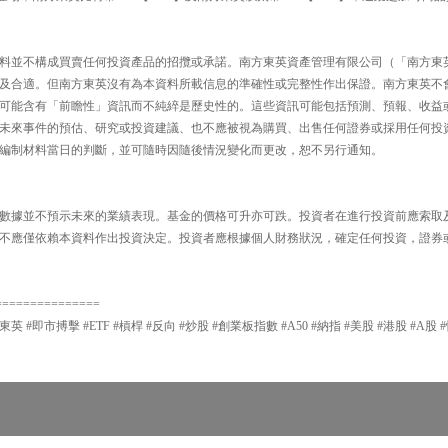
料並不構成買賣任何投資產品的招攬或承諾。南方東英資產管理有限公司（「南方東
及合適。但南方東英沒有為本資料所載信息的準確性或完整性作出保證。南方東英不
可能含有「前瞻性」資訊而不純綷是歷史性的。這些資訊可能包括預測、預報、收益
未來事件的預估、研究或投資建議、也不應被視為購買、出售任何證券或採用任何投
編制材料當日的判斷，並可隨時因隨後情況變化而更改，恕不另行通知。
數據並不預示未來的業績表現。基金的價格可升亦可跌。投資者在進行投資前應索取
不應僅依賴本資料作出投資決定。投資者應根據個人財務狀況，確定任何投資，證券
===============
東英 #即市搏擊 #ETF #槓桿 #反向 #炒股 #創業板指數 #A50 #納指 #美股 #港股 #A股 