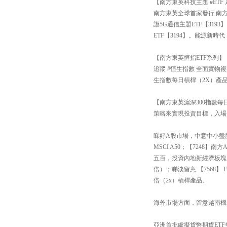
【南方東英科技主題 #ETF
南方東英全球首家發行 南方
證5G通信主題ETF【31
ETF【3194】。能源新
【南方東英恒指ETF系列】
追蹤 #恒生指數 全面實物
生指數每日槓桿（2X）產品
【南方東英滬深300指數每日
策略來實現投資目標，入場
睇好A股市場，中意中小盤股還
MSCI A50；【7248
五百，投資內地新經濟板塊
倍）；睇淡留意 【7568
倍（2x）槓桿產品。
海外市場方面，留意越南機會【
亞洲首批虛擬貨幣期貨ETF