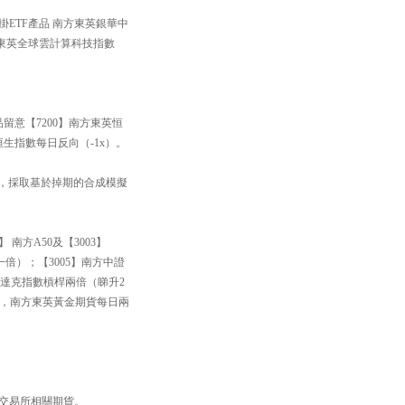
掛ETF產品 南方東英銀華中
方東英全球雲計算科技指數
品留意【7200】南方東英恒
恒生指數每日反向（-1x）。
33】，採取基於掉期的合成模擬
南方A50及【3003】
一倍）；【3005】南方中證
斯達克指數槓桿兩倍（睇升2
黃金，南方東英黃金期貨每日兩
品交易所相關期貨。