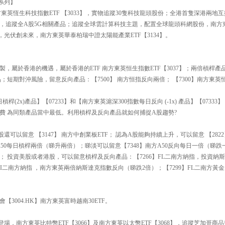
 系列】
東英恆生科技指數ETF 【3033】，實物追蹤30隻科技龍頭股份；全港首隻深港兩地互
93】，追蹤全A股5G相關產品；追蹤全球雲計算科技主題，配置全球龍頭科網股份，南
時代，光伏創未來，南方東英華泰柏瑞中證太陽能產業ETF【3134】。
複製，屬於香港的機遇，屬於香港的ETF 南方東英恒生指數ETF【3037】；兩倍槓桿產
；短期對沖風險，留意反向產品：【7500】 南方恒指反向兩倍； 【7300】南方東英
槓桿(2x)產品】【07233】和【南方東英滬深300指數每日反向 (-1x) 產品】【073
費 為同類產品當中最低。利用槓桿及反向產品就如何捕捉A股趨勢?
可以留意 【3147】 南方中創業板ETF； 認為A股能夠持續上升，可以留意 【2822】 
】南方A50每日槓桿兩倍（睇升兩倍）；睇淡可以留意【7348】南方A50反向每日一倍（睇跌
； 投資美股或者港股，可以留意槓桿及反向產品：【7266】FL二南方納指，投資納
】 FI二南方納指 ，南方東英兩倍納斯達克指數反向（睇跌2倍）；【7299】FL二南方
3004.HK】南方東英富時越南30ETF。
登場，南方東英比特幣ETF【3066】及南方東英以太幣ETF【3068】，追蹤芝加哥商