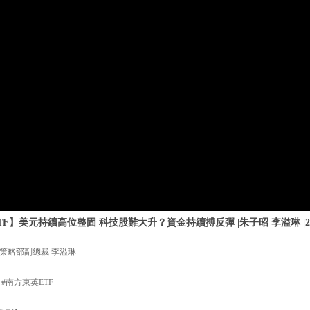
F】美元持續高位整固 科技股難大升？資金持續搏反彈 |朱子昭 李溢琳 |20
策略部副總裁 李溢琳
 #南方東英ETF