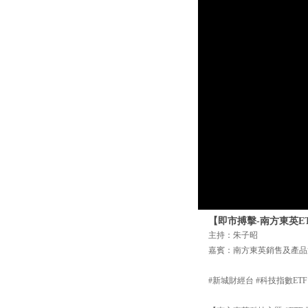
【即市搏擊-南方東英ET
主持：朱子昭
嘉賓：南方東英銷售及產品
#新城財經台 #科技指數ETF