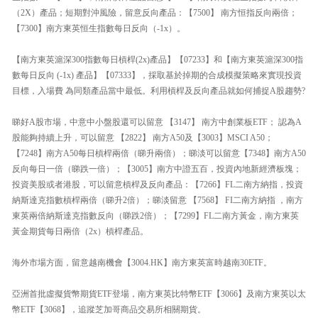
（2X）產品；短期對沖風險，留意反向產品：【7500】 南方恒指反向兩倍；
【7300】南方東英恒生指數每日反向（-1x）。
【南方東英滬深300指數每日槓桿(2x)產品】【07233】和【南方東英滬深300指
數每日反向 (-1x) 產品】【07333】，採取基於掉期的合成模擬策略來實現投資
目標，入場費 為同類產品當中最低。利用槓桿及反向產品就如何捕捉A股趨勢?
睇好A股市場，中意中小盤股還可以留意 【3147】 南方中創業板ETF； 認為A
股能夠持續上升，可以留意 【2822】 南方A50及【3003】MSCI A50；
【7248】南方A50每日槓桿兩倍（睇升兩倍）；睇淡可以留意【7348】南方A50
反向每日一倍（睇跌一倍）；【3005】南方中證五百，投資內地新經濟板塊；
投資美股或者港股，可以留意槓桿及反向產品：【7266】FL二南方納指，投資
納斯達克指數槓桿兩倍（睇升2倍）；睇淡留意 【7568】 FI二南方納指 ，南方
東英兩倍納斯達克指數反向（睇跌2倍）；【7299】FL二南方黃金，南方東英
黃金期貨每日兩倍（2x）槓桿產品。
海外市場方面，留意越南機會【3004.HK】南方東英富時越南30ETF。
亞洲首批虛擬貨幣期貨ETF登場，南方東英比特幣ETF【3066】及南方東英以太
幣ETF【3068】，追蹤芝加哥商品交易所相關期貨。