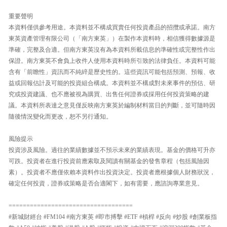
重要聲明
本資料僅供參考用途。本資料並不構成買賣任何投資產品的招攬或承諾。南方
東英資產管理有限公司（「南方東英」）在製作本資料時，相信獲得數據源是
準確，完整及合適。但南方東英沒有為本資料所載信息的準確性或完整性作出
保證。南方東英不會負上收件人使用本資料時所引致的法律負任。本資料可能
含有「前瞻性」資訊而不純綷是歷史性的。這些資訊可能包括預測、預報、收
益或回報估計及可能的投資組合構成。本資料並不構成對未來事件的預估、研
究或投資建議、也不應被視為購買、出售任何證券或採用任何投資策略的建
議。本資料所表達之意見僅反映南方東英於編制材料當日的判斷，並可隨時因
隨後情況變化而更改，恕不另行通知。
風險提示
投資涉及風險。過往的業績數據並不預示未來的業績表現。基金的價格可升亦
可跌。投資者在進行投資前應索取及閱讀有關基金的發售章程（包括風險因
素）。投資者不應僅依賴本資料作出投資決定。投資者應根據個人財務狀況，
確定任何投資，證券或策略是否合適閣下，如有需要，應諮詢專業意見。
===================================
#新城財經台 #FM104 #南方東英 #即市搏擊 #ETF #槓桿 #反向 #炒股 #創業板指