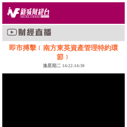
即市搏擊﹝南方東英資產管理特約環
節﹞
逢星期二 14:22-14:30