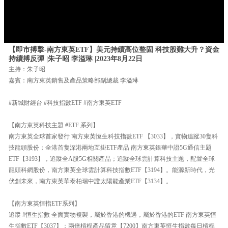
【即市搏擊-南方東英ETF】美元持續高位整固 科技股難大升？資金
持續搏反彈 |朱子昭 李溢琳 |2023年8月22日
主持：朱子昭
嘉賓：南方東英銷售及產品策略部副總裁 李溢琳
#新城財經台 #科技指數ETF #南方東英ETF
【南方東英科技主題 #ETF 系列】
南方東英全球首家發行 南方東英恆生科技指數ETF 【3033】，實物追蹤30隻科
技龍頭股份；全港首隻深港兩地互掛ETF產品 南方東英銀華中證5G通信主題
ETF【3193】，追蹤全A股5G相關產品；追蹤全球雲計算科技主題，配置全球
龍頭科網股份，南方東英全球雲計算科技指數ETF【3194】。能源新時代，光
伏創未來，南方東英華泰柏瑞中證太陽能產業ETF【3134】。
【南方東英恒指ETF系列】
追蹤 #恒生指數 全面實物複製，屬於香港的機遇，屬於香港的ETF 南方東英恒
生指數ETF【3037】；兩倍槓桿產品留意【7200】南方東英恒生指數每日槓桿