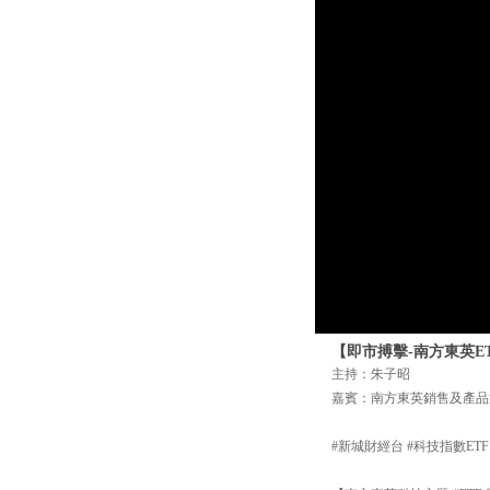
【即市搏擊-南方東英ET
主持：朱子昭
嘉賓：南方東英銷售及產品
#新城財經台 #科技指數ETF