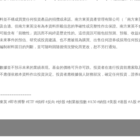
料並不構成買賣任何投資產品的招攬或承諾。南方東英資產管理有限公司（「南方東
及合適。但南方東英沒有為本資料所載信息的準確性或完整性作出保證。南方東英不
可能含有「前瞻性」資訊而不純綷是歷史性的。這些資訊可能包括預測、預報、收益
未來事件的預估、研究或投資建議、也不應被視為購買、出售任何證券或採用任何投
編制材料當日的判斷，並可隨時因隨後情況變化而更改，恕不另行通知。
數據並不預示未來的業績表現。基金的價格可升亦可跌。投資者在進行投資前應索取
不應僅依賴本資料作出投資決定。投資者應根據個人財務狀況，確定任何投資，證券
===============
東英 #即市搏擊 #ETF #槓桿 #反向 #炒股 #創業板指數 #A50 #納指 #美股 #港股 #A股 