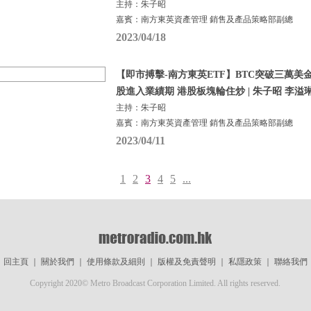
主持：朱子昭
嘉賓：南方東英資產管理 銷售及產品策略部副總
2023/04/18
【即市搏擊-南方東英ETF】BTC突破三萬美金 30
股進入業績期 港股板塊輪住炒 | 朱子昭 李溢琳 |
主持：朱子昭
嘉賓：南方東英資產管理 銷售及產品策略部副總
2023/04/11
1
2
3
4
5
...
回主頁
｜
關於我們
｜
使用條款及細則
｜
版權及免責聲明
｜
私隱政策
｜
聯絡我們
Copyright 2020© Metro Broadcast Corporation Limited. All rights reserved.