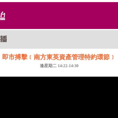
即市搏擊﹝南方東英資產管理特約環節﹞
逢星期二 14:22-14:30