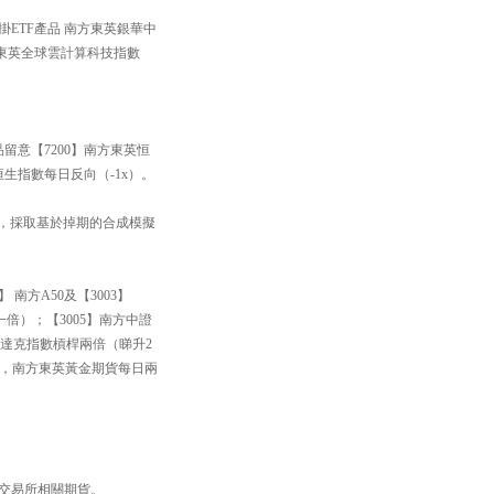
掛ETF產品 南方東英銀華中
方東英全球雲計算科技指數
品留意【7200】南方東英恒
恒生指數每日反向（-1x）。
33】，採取基於掉期的合成模擬
南方A50及【3003】
一倍）；【3005】南方中證
斯達克指數槓桿兩倍（睇升2
黃金，南方東英黃金期貨每日兩
品交易所相關期貨。