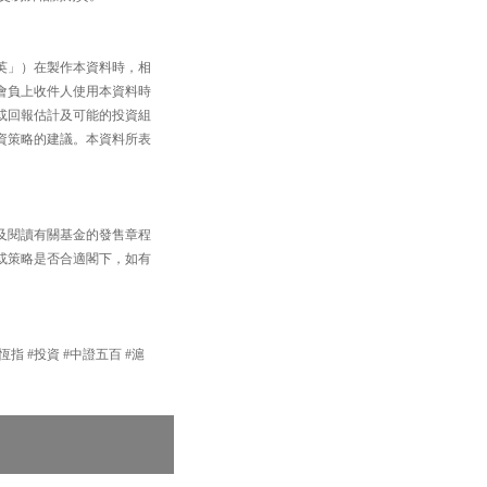
英」）在製作本資料時，相
會負上收件人使用本資料時
或回報估計及可能的投資組
資策略的建議。本資料所表
及閱讀有關基金的發售章程
或策略是否合適閣下，如有
#恆指 #投資 #中證五百 #滬