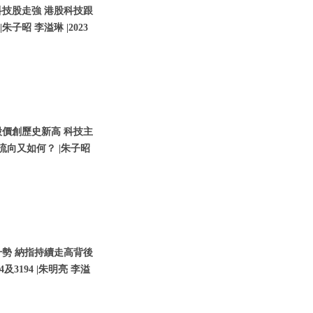
科技股走強 港股科技跟
朱子昭 李溢琳 |2023
股價創歷史新高 科技主
流向又如何？ |朱子昭
升勢 納指持續走高背後
3194 |朱明亮 李溢