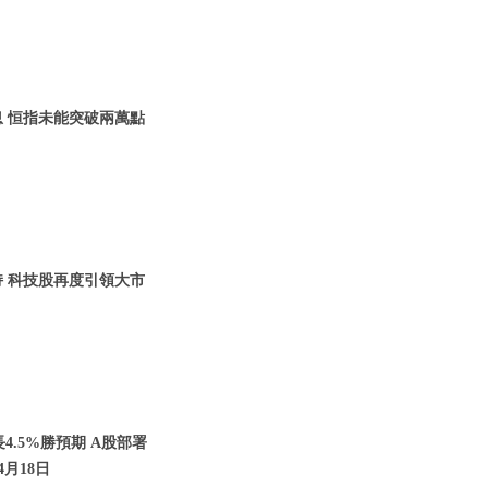
息 恒指未能突破兩萬點
持 科技股再度引領大市
4.5%勝預期 A股部署
年4月18日