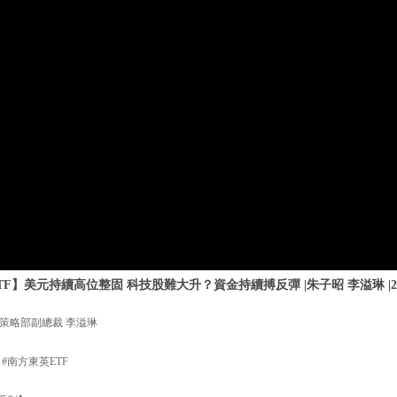
F】美元持續高位整固 科技股難大升？資金持續搏反彈 |朱子昭 李溢琳 |20
策略部副總裁 李溢琳
 #南方東英ETF