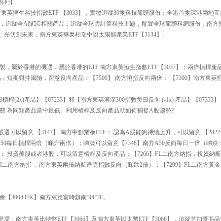
 系列】
東英恆生科技指數ETF 【3033】，實物追蹤30隻科技龍頭股份；全港首隻深港兩地互
93】，追蹤全A股5G相關產品；追蹤全球雲計算科技主題，配置全球龍頭科網股份，南
時代，光伏創未來，南方東英華泰柏瑞中證太陽能產業ETF【3134】。
複製，屬於香港的機遇，屬於香港的ETF 南方東英恒生指數ETF【3037】；兩倍槓桿產
；短期對沖風險，留意反向產品：【7500】 南方恒指反向兩倍； 【7300】南方東英
槓桿(2x)產品】【07233】和【南方東英滬深300指數每日反向 (-1x) 產品】【073
費 為同類產品當中最低。利用槓桿及反向產品就如何捕捉A股趨勢?
可以留意 【3147】 南方中創業板ETF； 認為A股能夠持續上升，可以留意 【2822】 
】南方A50每日槓桿兩倍（睇升兩倍）；睇淡可以留意【7348】南方A50反向每日一倍（睇跌
； 投資美股或者港股，可以留意槓桿及反向產品：【7266】FL二南方納指，投資納
】 FI二南方納指 ，南方東英兩倍納斯達克指數反向（睇跌2倍）；【7299】FL二南方
3004.HK】南方東英富時越南30ETF。
登場，南方東英比特幣ETF【3066】及南方東英以太幣ETF【3068】，追蹤芝加哥商