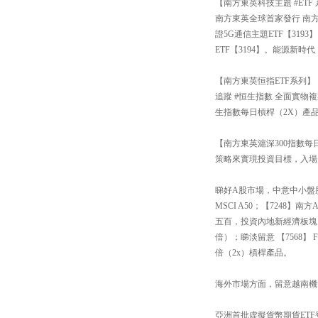
【南方東英科技主題 #ETF
南方東英全球首家發行 南方
證5G通信主題ETF【31
ETF【3194】。能源新
【南方東英恒指ETF系列】
追蹤 #恒生指數 全面實物
生指數每日槓桿（2X）產品
【南方東英滬深300指數每日
策略來實現投資目標，入場
睇好A股市場，中意中小盤股還
MSCI A50；【7248
五百，投資內地新經濟板塊
倍）；睇淡留意 【7568
倍（2x）槓桿產品。
海外市場方面，留意越南機會【
亞洲首批虛擬貨幣期貨ETF