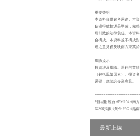
重要聲明
本資料僅供參考用途。本資
信獲得數據源是準確，完整
所引致的法律負任。本資料
合構成。本資料並不構成對
達之意見僅反映南方東英於
風險提示
投資涉及風險。過往的業績
（包括風險因素）。投資者
需要，應諮詢專業意見。
====================
#新城財經台 #FM104 #南方
深300指數 #黃金 #5G #越南
最新上線