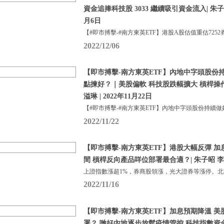
資金追捧科技股 3033 繼續吸引資金流入| 朱子昭 
月6日
【#即市搏擊-#南方東英ETF】港股A股估值重估7252
2022/12/06
【即市搏擊-南方東英ETF】內地中字頭股份持續做好
點揀好？｜美股偏軟 科技股跌幅擴大 槓桿操
溢琳 | 2022年11月22日
【#即市搏擊-#南方東英ETF】內地中字頭股份持續做
2022/11/22
【即市搏擊-南方東英ETF】港股大幅反彈 
間 槓桿反向產品咩位部署最合適？| 朱子昭 李溢琳 
上證指數漲超1%，券商股領漲，光大證券等漲停。
2022/11/16
【即市搏擊-南方東英ETF】加息預期降溫 
署？ 哋好內地逐步放鬆疫情管控 科技指數資金