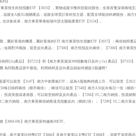
 系列】
東英恆生科技指數ETF 【3033】，實物追蹤30隻科技龍頭股份；全港首隻深港兩地互
93】，追蹤全A股5G相關產品；追蹤全球雲計算科技主題，配置全球龍頭科網股份，南
時代，光伏創未來，南方東英華泰柏瑞中證太陽能產業ETF【3134】。
複製，屬於香港的機遇，屬於香港的ETF 南方東英恒生指數ETF【3037】；兩倍槓桿產
；短期對沖風險，留意反向產品：【7500】 南方恒指反向兩倍； 【7300】南方東英
槓桿(2x)產品】【07233】和【南方東英滬深300指數每日反向 (-1x) 產品】【073
費 為同類產品當中最低。利用槓桿及反向產品就如何捕捉A股趨勢?
可以留意 【3147】 南方中創業板ETF； 認為A股能夠持續上升，可以留意 【2822】 
】南方A50每日槓桿兩倍（睇升兩倍）；睇淡可以留意【7348】南方A50反向每日一倍（睇跌
； 投資美股或者港股，可以留意槓桿及反向產品：【7266】FL二南方納指，投資納
】 FI二南方納指 ，南方東英兩倍納斯達克指數反向（睇跌2倍）；【7299】FL二南方
3004.HK】南方東英富時越南30ETF。
登場，南方東英比特幣ETF【3066】及南方東英以太幣ETF【3068】，追蹤芝加哥商