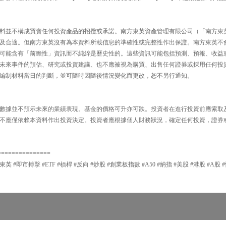
料並不構成買賣任何投資產品的招攬或承諾。南方東英資產管理有限公司（「南方東
及合適。但南方東英沒有為本資料所載信息的準確性或完整性作出保證。南方東英不
可能含有「前瞻性」資訊而不純綷是歷史性的。這些資訊可能包括預測、預報、收益
未來事件的預估、研究或投資建議、也不應被視為購買、出售任何證券或採用任何投
編制材料當日的判斷，並可隨時因隨後情況變化而更改，恕不另行通知。
數據並不預示未來的業績表現。基金的價格可升亦可跌。投資者在進行投資前應索取
不應僅依賴本資料作出投資決定。投資者應根據個人財務狀況，確定任何投資，證券
===============
東英 #即市搏擊 #ETF #槓桿 #反向 #炒股 #創業板指數 #A50 #納指 #美股 #港股 #A股 