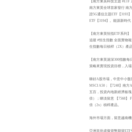
【南方東英科技主題 #ETF
南方東英全球首家發行 南方
證5G通信主題ETF【31
ETF【3194】。能源新
【南方東英恒指ETF系列】
追蹤 #恒生指數 全面實物
生指數每日槓桿（2X）產品
【南方東英滬深300指數每日
策略來實現投資目標，入場
睇好A股市場，中意中小盤股還
MSCI A50；【7248
五百，投資內地新經濟板塊
倍）；睇淡留意 【7568
倍（2x）槓桿產品。
海外市場方面，留意越南機會【
亞洲首批虛擬貨幣期貨ETF