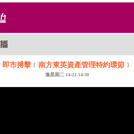
即市搏擊﹝南方東英資產管理特約環節﹞
逢星期二 14:22-14:30