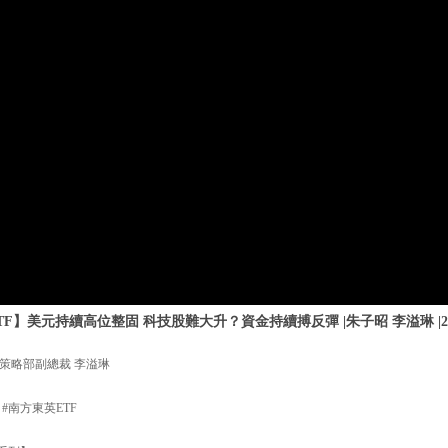
F】美元持續高位整固 科技股難大升？資金持續搏反彈 |朱子昭 李溢琳 |20
策略部副總裁 李溢琳
 #南方東英ETF