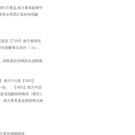
掛ETF產品 南方東英銀華中
方東英全球雲計算科技指數
品留意【7200】南方東英恒
恒生指數每日反向（-1x）。
33】，採取基於掉期的合成模擬
南方A50及【3003】
一倍）；【3005】南方中證
斯達克指數槓桿兩倍（睇升2
黃金，南方東英黃金期貨每日兩
品交易所相關期貨。