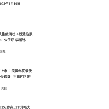
023年1月10日
技指數回吐 A股受拖累
8 | 朱子昭 李溢琳 |
回吐|
將上市！|美國年度最後
金追捧 | 主題ETF 誰
！美國
252券商ETF升幅大