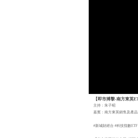
【即市搏擊-南方東英ET
主持：朱子昭
嘉賓：南方東英銷售及產品
#新城財經台 #科技指數ETF