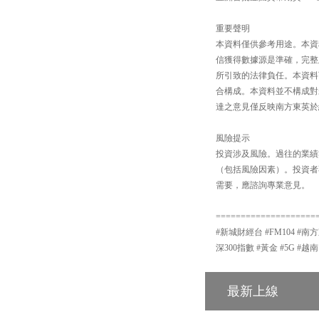
重要聲明
本資料僅供參考用途。本資
信獲得數據源是準確，完整
所引致的法律負任。本資料
合構成。本資料並不構成對
達之意見僅反映南方東英於
風險提示
投資涉及風險。過往的業績
（包括風險因素）。投資者
需要，應諮詢專業意見。
====================
#新城財經台 #FM104 #南方
深300指數 #黃金 #5G #越南
最新上線