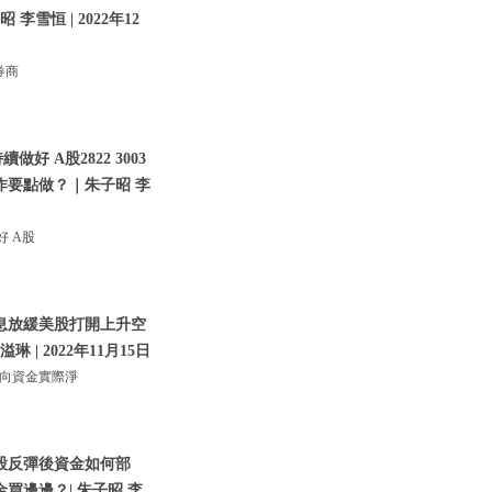
李雪恒 | 2022年12
券商
 A股2822 3003
作要點做？｜朱子昭 李
好 A股
加息放緩美股打開上升空
| 2022年11月15日
北向資金實際淨
美股反彈後資金如何部
買邊邊？| 朱子昭 李