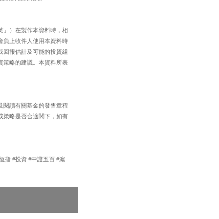
英」）在製作本資料時，相
會負上收件人使用本資料時
或回報估計及可能的投資組
資策略的建議。本資料所表
及閱讀有關基金的發售章程
或策略是否合適閣下，如有
#恆指 #投資 #中證五百 #滬