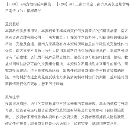
【7500】 #南方恒指反向兩倍；【7299】#FL二南方黃金，南方東英黃金期貨每
日兩倍（2x）槓桿產品。
重要聲明
本資料僅供參考用途。本資料並不構成買賣任何投資產品的招攬或承諾。南方
東英資產管理有限公司（「南方東英」）在製作本資料時，相信獲得數據源是
準確，完整及合適。但南方東英沒有為本資料所載信息的準確性或完整性作出
保證。南方東英不會負上收件人使用本資料時所引致的法律負任。本資料可能
含有「前瞻性」資訊而不純綷是歷史性的。這些資訊可能包括預測、預報、收
益或回報估計及可能的投資組合構成。本資料並不構成對未來事件的預估、研
究或投資建議、也不應被視為購買、出售任何證券或採用任何投資策略的建
議。本資料所表達之意見僅反映南方東英於編制材料當日的判斷，並可隨時因
隨後情況變化而更改，恕不另行通知。
風險提示
投資涉及風險。過往的業績數據並不預示未來的業績表現。基金的價格可升亦
可跌。投資者在進行投資前應索取及閱讀有關基金的發售章程（包括風險因
素）。投資者不應僅依賴本資料作出投資決定。投資者應根據個人財務狀況，
確定任何投資，證券或策略是否合適閣下，如有需要，應諮詢專業意見。