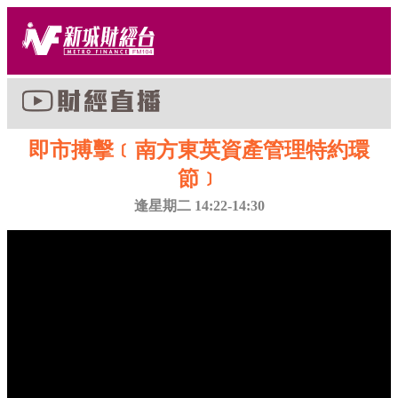
即市搏擊﹝南方東英資產管理特約環
節﹞
逢星期二 14:22-14:30