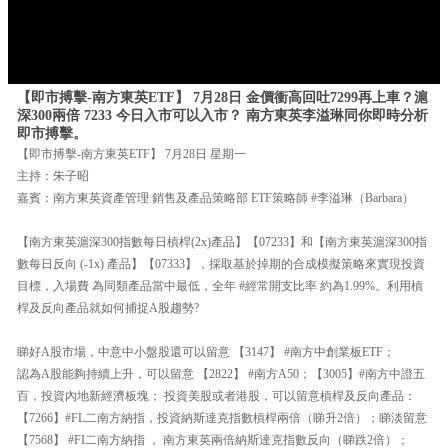
【即市搏擊-南方東英ETF】 7月28日 金價衝高回吐7299再上車？滬
深300兩倍 7233 今日入市可以入市？ 南方東英李溢琳同你即時分析
即市搏擊。
【即市搏擊-南方東英ETF】 7月28日 星期一
主持：朱子昭
嘉賓：南方東英資產管理 銷售及產品策略部 ETF策略師 #李溢琳（Barbara）
【南方東英滬深300指數每日槓桿(2x)產品】【07233】和【南方東英滬深300指
數每日反向 (-1x) 產品】【07333】，採取基於掉期的合成模擬策略來實現投資
目標，入場費 為同類產品當中最低，全年 #經常開支比率 約為1.99%。利用槓
桿及反向產品就如何捕捉A股趨勢?
睇好A股市場，中意中小盤股還可以留意 【3147】 #南方中創業板ETF；
認為A股能夠持續上升，可以留意 【2822】 #南方A50；【3005】#南方中證五
百，投資內地新經濟板塊； 投資美股或者港股，可以留意槓桿及反向產品：
【7266】#FL二南方納指，投資納斯達克指數槓桿兩倍（睇升2倍）；睇淡留意
【7568】 #FI二南方納指 ， 南方東英兩倍納斯達克指數反向（睇跌2倍）；