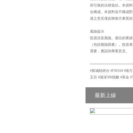
所引致的法律負任。本資料
合構成。本資料並不構成對
達之意見僅反映南方東英於
風險提示
投資涉及風險。過往的業績
（包括風險因素）。投資者
需要，應諮詢專業意見。
====================
#新城財經台 #FM104 #南方
五百 #滬深300指數 #黃金 #
最新上線