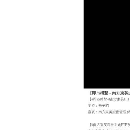
【即市搏擊 - 南方東英E
【#即市搏擊-#南方東英ETF
主持：朱子昭
嘉賓：南方東英資產管理 銷售
【#南方東英科技主題ETF