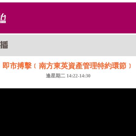
即市搏擊﹝南方東英資產管理特約環節﹞
逢星期二 14:22-14:30