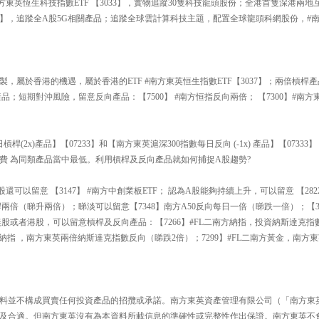
方東英恆生科技指數ETF 【3033】，實物追蹤30隻科技龍頭股份；全港首隻深港兩地互
193】，追蹤全A股5G相關產品；追蹤全球雲計算科技主題，配置全球龍頭科網股份，
】
製，屬於香港的機遇，屬於香港的ETF #南方東英恒生指數ETF【3037】；兩倍槓桿產
品；短期對沖風險，留意反向產品：【7500】 #南方恒指反向兩倍； 【7300】#南
槓桿(2x)產品】【07233】和【南方東英滬深300指數每日反向 (-1x) 產品】【073
費 為同類產品當中最低。利用槓桿及反向產品就如何捕捉A股趨勢?
可以留意 【3147】 #南方中創業板ETF； 認為A股能夠持續上升，可以留意 【2822
日槓桿兩倍（睇升兩倍）；睇淡可以留意【7348】南方A50反向每日一倍（睇跌一倍）；【3
美股或者港股，可以留意槓桿及反向產品：【7266】#FL二南方納指，投資納斯達克指
二南方納指 ，南方東英兩倍納斯達克指數反向（睇跌2倍）；7299】#FL二南方黃金，南
料並不構成買賣任何投資產品的招攬或承諾。南方東英資產管理有限公司（「南方東
及合適。但南方東英沒有為本資料所載信息的準確性或完整性作出保證。南方東英不