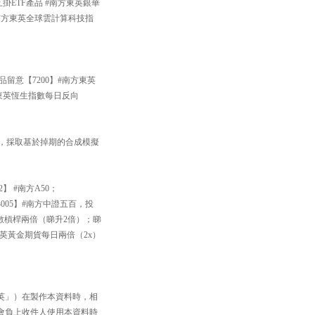
掛ETF產品 #南方東英銀華
#南方東英全球雲計算科技指
品留意【7200】#南方東英
方東英恆生指數每日反向
33】，採取基於掉期的合成模擬
】 #南方A50；
005】#南方中證五百，投
數槓桿兩倍（睇升2倍）；睇
方東英黃金期貨每日兩倍（2x）
英」）在製作本資料時，相
會負上收件人使用本資料時