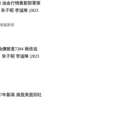
張 油金行情最新部署策
朱子昭 李溢琳 |2023
行情最新部
價留意7204 兩倍追
子昭 李溢琳 |2023
07年新高 港股美股回吐