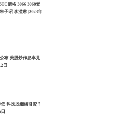
價格 3066 3068受
子昭 李溢琳 |2023年
將公布 美股炒作息率見
12日
降低 科技股繼續引資？
5日