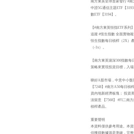
南方東英全球首家發行 #南
中證5G通信主題ETF【3
數ETF【3194】。
【#南方東英恒指ETF系列
追蹤 #恆生指數 全面實物複
恒生指數每日槓桿（2X）產
（-1x）。
【南方東英滬深300指數每日
策略來實現投資目標，入場
睇好A股市場，中意中小盤股還
【7248】#南方A50每
資內地新經濟板塊； 投資
淡留意 【7568】 #FI
槓桿產品。
重要聲明
本資料僅供參考用途。本資
信獲得數據源是準確，完整