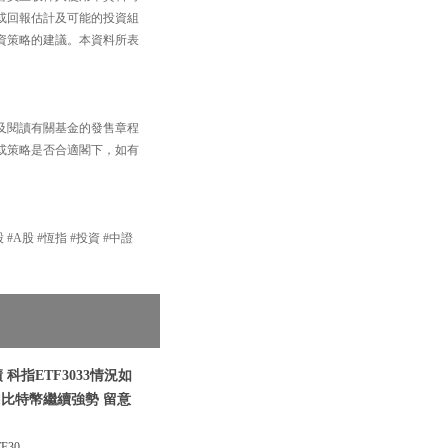
或回報估計及可能的投資組
資策略的建議。本資料所表
及閱讀有關基金的發售章程
或策略是否合適閣下，如有
 #A股 #恆指 #投資 #中證
科指ETF3033情況如
|比特幣繼續強勢 留意
30