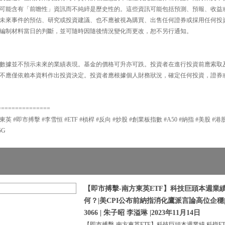
可能含有「前瞻性」資訊而不純綷是歷史性的。這些資訊可能包括預測、預報、收益
未來事件的預估、研究或投資建議、也不應被視為購買、出售任何證券或採用任何投
編制材料當日的判斷，並可隨時因隨後情況變化而更改，恕不另行通知。
數據並不預示未來的業績表現。基金的價格可升亦可跌。投資者在進行投資前應索取
不應僅依賴本資料作出投資決定。投資者應根據個人財務狀況，確定任何投資，證券
===============
東英 #即市搏擊 #李雪恒 #ETF #槓桿 #反向 #炒股 #創業板指數 #A50 #納指 #美股 #港股
5G
【即市搏擊-南方東英ETF】科技巨頭本週業績 
何？|美CPI公布前納指消化鷹派言論高位企穩
3066 | 朱子昭 李溢琳 |2023年11月14日
【即市搏擊-南方東英ETF】科技巨頭本週業績 科指ETF