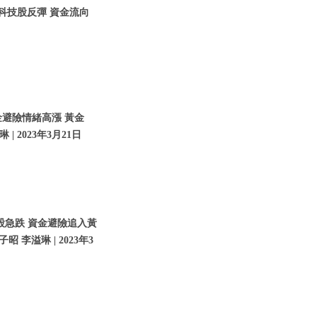
 科技股反彈 資金流向
金避險情緒高漲 黃金
| 2023年3月21日
股急跌 資金避險追入黃
子昭 李溢琳 | 2023年3