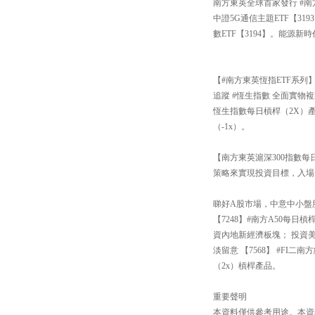
南方東英全球首家發行 #南
中證5G通信主題ETF【3
數ETF【3194】。能源新
【#南方東英恆指ETF系列
追蹤 #恆生指數 全面實物複
恆生指數每日槓桿（2X）產
（-1x）。
【南方東英滬深300指數每日
策略來實現投資目標，入場
睇好A股市場，中意中小盤股還
【7248】#南方A50每
資內地新經濟板塊； 投資
淡留意 【7568】 #FI
（2x）槓桿產品。
重要聲明
本資料僅供參考用途。本資