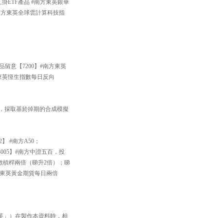
掛ETF產品 #南方東英銀華
#南方東英全球雲計算科技指
品留意【7200】#南方東英
方東英恆生指數每日反向
33】，採取基於掉期的合成模擬
】 #南方A50；
005】#南方中證五百，投
數槓桿兩倍（睇升2倍）；睇
南方東英黃金期貨每日兩倍
英」）在製作本資料時，相