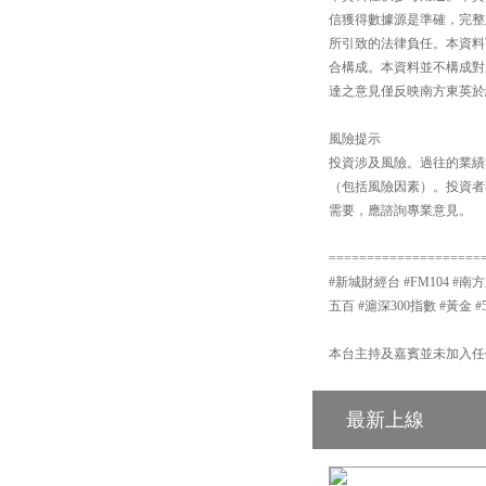
信獲得數據源是準確，完整
所引致的法律負任。本資料
合構成。本資料並不構成對
達之意見僅反映南方東英於
風險提示
投資涉及風險。過往的業績
（包括風險因素）。投資者
需要，應諮詢專業意見。
====================
#新城財經台 #FM104 #南方
五百 #滬深300指數 #黃金 #
本台主持及嘉賓並未加入任
最新上線