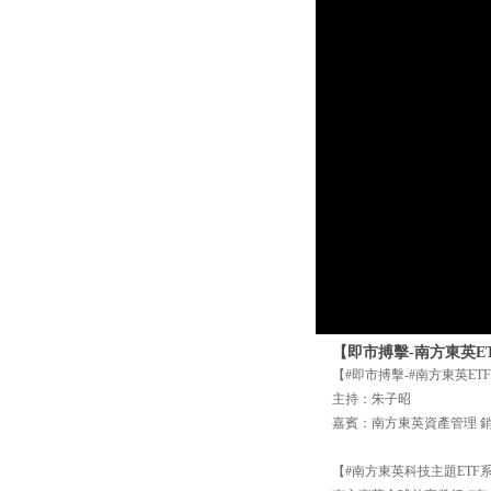
【即市搏擊-南方東英ETF
【#即市搏擊-#南方東英ETF】
主持：朱子昭
嘉賓：南方東英資產管理 銷售及
【#南方東英科技主題ETF