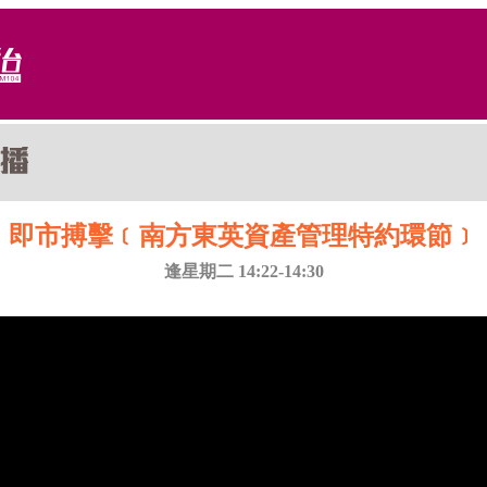
即市搏擊﹝南方東英資產管理特約環節﹞
逢星期二 14:22-14:30