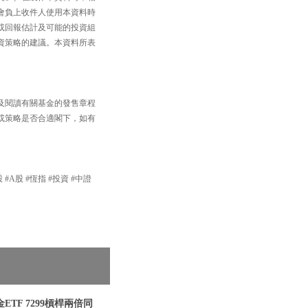
會負上收件人使用本資料時
或回報估計及可能的投資組
資策略的建議。本資料所表
及閱讀有關基金的發售章程
或策略是否合適閣下，如有
 #A股 #恆指 #投資 #中證
TF 7299槓桿兩倍同