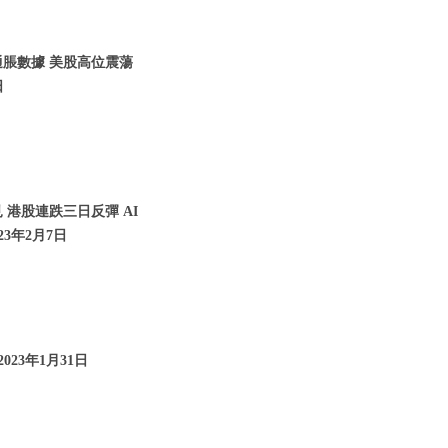
通脹數據 美股高位震蕩
日
 港股連跌三日反彈 AI
23年2月7日
023年1月31日