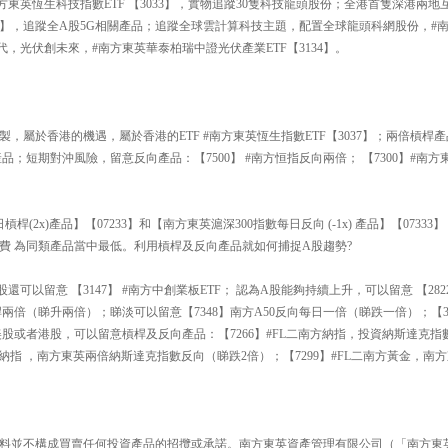
方東英恆生科技指數ETF 【3033】，實物追蹤30隻科技龍頭股份；全港首隻深港兩地互
193】，追蹤全A股5G相關產品；追蹤全球雲計算科技主題，配置全球龍頭科網股份，
時代，光伏創未來，#南方東英華泰柏瑞中證光伏產業ETF【3134】。
】
製，屬於香港的機遇，屬於香港的ETF #南方東英恆生指數ETF【3037】；兩倍槓桿產
品；短期對沖風險，留意反向產品：【7500】 #南方恒指反向兩倍； 【7300】#南
槓桿(2x)產品】【07233】和【南方東英滬深300指數每日反向 (-1x) 產品】【073
費 為同類產品當中最低。利用槓桿及反向產品就如何捕捉A股趨勢?
可以留意 【3147】 #南方中創業板ETF； 認為A股能夠持續上升，可以留意 【2822
日槓桿兩倍（睇升兩倍）；睇淡可以留意【7348】南方A50反向每日一倍（睇跌一倍）；【3
美股或者港股，可以留意槓桿及反向產品：【7266】#FL二南方納指，投資納斯達克指
二南方納指 ，南方東英兩倍納斯達克指數反向（睇跌2倍）；【7299】#FL二南方黃金，
料並不構成買賣任何投資產品的招攬或承諾。南方東英資產管理有限公司（「南方東