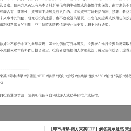
及合適。但南方東英沒有為本資料所載信息的準確性或完整性作出保證。南方東英不
可能含有「前瞻性」資訊而不純綷是歷史性的。這些資訊可能包括預測、預報、收益
未來事件的預估、研究或投資建議、也不應被視為購買、出售任何證券或採用任何投
編制材料當日的判斷，並可隨時因隨後情況變化而更改，恕不另行通知。
數據並不預示未來的業績表現。基金的價格可升亦可跌。投資者在進行投資前應索取
不應僅依賴本資料作出投資決定。投資者應根據個人財務狀況，確定任何投資，證券
===============
東英 #即市搏擊 #李雪恒 #ETF #槓桿 #反向 #炒股 #創業板指數 #A50 #納指 #美股 #港股
5G
何投資通訊群組，請勿相信任何自稱股評人或助手的推介或招攬。
【即市搏擊-南方東英ETF】解答聽眾疑惑 黃金E