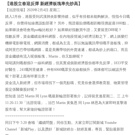
【港股立春迎反彈 新經濟板塊率先炒高】
【法證現場】2020年2月4日 星期二
踏入2月份，港股受到武漢肺炎影響持續，似乎有排都未能夠解決。恆指今日嘅
反彈， 你覺得短線應該點部署？ 另外，熊證最貼價嘅都距離現價超過1000點，
如果睇淡會唔會用put輪比較好？ 如果睇好指數買牛證，又要留意D咩呢？
指數反彈，資金繼續追捧科網股，在內地疫情減少經濟活動之下，網上娛樂打
機睇電影睇電視，網購消費，都成為主流，所以無論騰訊帶領嘅手遊板塊，抑
或阿里巴巴帶領嘅網購，還是美團帶領的外賣速遞，都成為炒上的藉口。而且
資金繼續有流入呢個板塊，Martin，你又點睇呢？
啱啱講到嘅都係D 一線科網股，但其實成個新經濟股份都率先反彈，1833平安
好醫生，241嘅阿里健康，仲有6060嘅眾安在線都抽升，係咪都可以確認升勢
呢？部署上面有咩要注意？
資金流入新經濟，但市場尋找下一個亮點哦，究竟你會選擇教育股、物業管理
股定係醫藥股好呢？
想知道 法巴 Martin 同 Lynn 嘅最新輪證部署推介，記得留意逢星期二、三 上午
11:20-11:30「法證現場」，法巴 Martin 黃集恩 同 Lynn 林恩為大家即時直擊港
股市場，幫大家做好輪證部署！
============================
同日下午 5:20 會喺「繼續問盤」同你互動。大家立即訂閱新城 Youtube
Channel「新城Play」以及讚好「新城財經台 - 財經直播」專頁，緊貼最新部