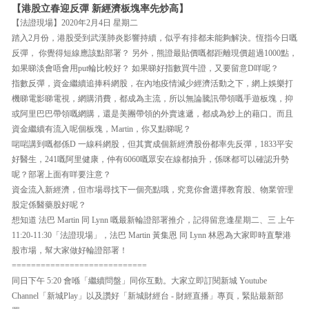
【港股立春迎反彈 新經濟板塊率先炒高】
【法證現場】2020年2月4日 星期二
踏入2月份，港股受到武漢肺炎影響持續，似乎有排都未能夠解決。恆指今日嘅
反彈， 你覺得短線應該點部署？ 另外，熊證最貼價嘅都距離現價超過1000點，
如果睇淡會唔會用put輪比較好？ 如果睇好指數買牛證，又要留意D咩呢？
指數反彈，資金繼續追捧科網股，在內地疫情減少經濟活動之下，網上娛樂打
機睇電影睇電視，網購消費，都成為主流，所以無論騰訊帶領嘅手遊板塊，抑
或阿里巴巴帶領嘅網購，還是美團帶領的外賣速遞，都成為炒上的藉口。而且
資金繼續有流入呢個板塊，Martin，你又點睇呢？
啱啱講到嘅都係D 一線科網股，但其實成個新經濟股份都率先反彈，1833平安
好醫生，241嘅阿里健康，仲有6060嘅眾安在線都抽升，係咪都可以確認升勢
呢？部署上面有咩要注意？
資金流入新經濟，但市場尋找下一個亮點哦，究竟你會選擇教育股、物業管理
股定係醫藥股好呢？
想知道 法巴 Martin 同 Lynn 嘅最新輪證部署推介，記得留意逢星期二、三 上午
11:20-11:30「法證現場」，法巴 Martin 黃集恩 同 Lynn 林恩為大家即時直擊港
股市場，幫大家做好輪證部署！
============================
同日下午 5:20 會喺「繼續問盤」同你互動。大家立即訂閱新城 Youtube
Channel「新城Play」以及讚好「新城財經台 - 財經直播」專頁，緊貼最新部