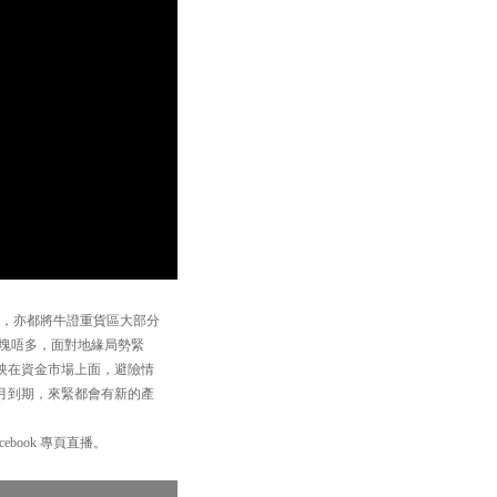
收回，亦都將牛證重貨區大部分
塊唔多，面對地緣局勢緊
映在資金市場上面，避險情
3月到期，來緊都會有新的產
book 專頁直播。