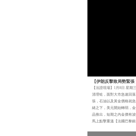
【伊朗反擊致局勢緊張
【法證現場】1月8日 星期
清理咗，面對大市急速回落
張，石油以及黃金價格就急
緒之下，美元開始轉弱，金價
品推出，短期之內金價有波
馬上點擊重溫【法國巴黎銀行