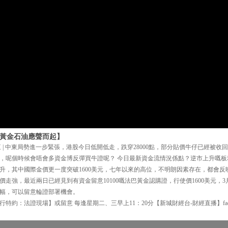
 黃金石油應聲而起】
三 | 中東局勢進一步緊張，港股今日低開低走，跌穿28000點，部分貼價牛仔已經被
，呢個時候會唔會多資金博反彈買牛證呢？ 今日最新資金流情況係點？逆市上升嘅板
升，其中國際金價更一度突破1600美元，七年以來的高位，不明朗因素存在，都會反
走強，最近兩日已經見到有資金留意10100嘅法巴黃金認購證，行使價1600美元，
幅，可以留意輪證部署機會。
特約：法證現場】或留意 每逢星期二、三早上11：20分【新城財經台-財經直播】face