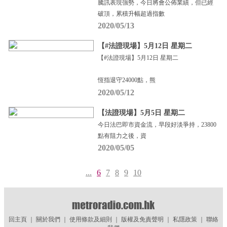
騰訊表現強勢，今日將會公佈業績，但已經
破頂，累積升幅超過指數
2020/05/13
【#法證現場】5月12日 星期二
【#法證現場】5月12日 星期二
恆指退守24000點，熊
2020/05/12
【法證現場】5月5日 星期二
今日法巴即市資金流，早段好淡爭持，23800
點有阻力之後，資
2020/05/05
...
6
7
8
9
10
回主頁
｜
關於我們
｜
使用條款及細則
｜
版權及免責聲明
｜
私隱政策
｜
聯絡