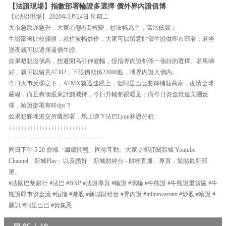
【法證現場】指數部署輪證多選擇 價外界內證值博
【#法證現場】 2020年3月24日 星期二
大市急跌亦急升，大家心態有D轉變，炒波幅為主，高沽低買；
牛證部署比較謹慎；就住波幅炒作，大家可以留意貼價牛證做即市部署；若坐
過夜就可以選擇遠價牛證。
如果唔想溢價高，想避開高引伸波幅，恆指界內證都係一個好的選擇。若果睇
好，就可以留意47382，下限價就係23000點，博界內證入價內。
今日大市反彈之下，ATMX就迅速跟上，但阿里巴巴要俾補貼商家，疫情全球
嚴峻，而且有個股東計劃減持，今日升幅都跟唔足；而今日資金就追美團反
彈，輪證部署有咩tips？
如果想睇埋港交所嘅部署，馬上睇下法巴Lynn林恩分析:
↓↓↓↓↓↓↓↓↓↓↓↓↓↓↓↓↓↓↓↓↓↓↓↓↓↓
===========================
同日下午 5:20 會喺「繼續問盤」同你互動。大家立即訂閱新城 Youtube
Channel「新城Play」以及讚好「新城財經台 - 財經直播」專頁，緊貼最新部
署。
#法國巴黎銀行 #法巴 #BNP #法證專頁 #輪證 #窩輪 #牛熊證 #牛熊證重貨區 #牛
熊證即市資金流 #恒指 #港股 #新城財經台 #界內證 #inlinewarrant #炒股 #輪證 #
騰訊 #阿里巴巴 #黃集恩