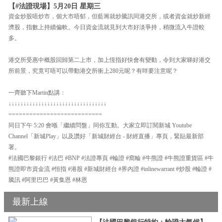
【#法證現場】5月20日 星期三
資金炒股唔炒市，個大市唔郁，但藍籌就炒騰訊同港交所，或者資金就炒新經
濟股，指數上持續偏軟。今日資金流就見到大市好淡爭持，稍微流入牛證較
多。
港交所受惠中概股回歸第二上市，加上恆指好快會有變動，令到大家睇好港交
所前景，究竟可唔可以帶動港交所衝上280元呢？有咩要注意呢？
一齊聽下Martin點講：
↓↓↓↓↓↓↓↓↓↓↓↓↓↓↓↓↓↓↓↓↓↓↓↓↓↓↓↓↓↓↓↓↓
===========================
同日下午 5:20 會喺「繼續問盤」同你互動。大家立即訂閱新城 Youtube
Channel「新城Play」以及讚好「新城財經台 - 財經直播」專頁，緊貼最新部
署。
#法國巴黎銀行 #法巴 #BNP #法證專頁 #輪證 #窩輪 #牛熊證 #牛熊證重貨區 #牛
熊證即市資金流 #恒指 #港股 #新城財經台 #界內證 #inlinewarrant #炒股 #輪證 #
騰訊 #阿里巴巴 #黃集恩 #林恩
最新上線