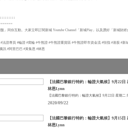
↓↓↓↓↓↓↓↓↓
=======
問盤」同你互動。大家立即訂閱新城 Youtube Channel「新城Play」以及讚好「新城財
P #法證專頁 #輪證 #窩輪 #牛熊證 #牛熊證重貨區 #牛熊證即市資金流 #恒指 #港股 #
#輪證 #騰訊 #阿里巴巴 #黃集恩 #林恩
【法國巴黎銀行特約：輪證大氣候】9月22日 
林恩Lynn
【法國巴黎銀行特約：輪證大氣候】9月22日 星期二 
2020/09/22
【法國巴黎銀行特約：輪證大氣候】9月15日 
林恩Lynn