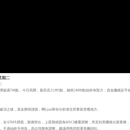
星期二
二
過700點，今日高開，最高見23,995點，雖然24000點始終有阻力；資金繼續反手做淡
破頂之後，資金變得謹慎，啊Lynn幫你分析港交所要留意嘅地方。
，在ATMX裡面，股價突出，上星期就因為MSCI權重調整，而見到美團推出新業務
。不過始終升得急，高位預期有調整，建議用熊證部署美團回吐。