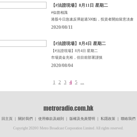
【#法證現場】8月11日 星期二
#似曾相識
港股今日急速反彈超過500點，投資者開始留意淡倉
2020/08/11
【#法證現場】8月4日 星期二
【#法證現場】8月4日 星期二
市場資金充裕，但目前部署謹慎
2020/08/04
1
2
3
4
5
...
回主頁
｜
關於我們
｜
使用條款及細則
｜
版權及免責聲明
｜
私隱政策
｜
聯絡我們
Copyright 2020© Metro Broadcast Corporation Limited. All rights reserved.