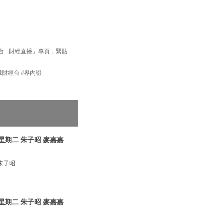
經台 - 財經直播」專頁，緊貼
新城財經台 #界內證
星期二 朱子昭 麥嘉嘉
朱子昭
星期二 朱子昭 麥嘉嘉