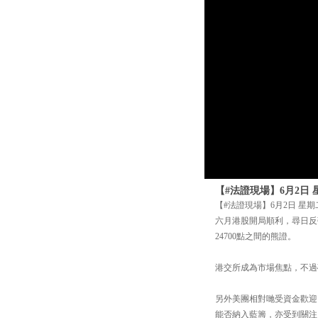
【#法證現場】6月2日 
【#法證現場】6月2日 星期
六月港股開局順利，尋日反彈超
24700點之間的熊證。
港交所成為市場焦點，不過
另外美團相對哋受資金歡迎
能否納入藍籌，亦受到關注