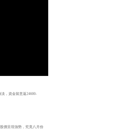
，資金留意返24600-
，股價呈現強勢，究竟八月份