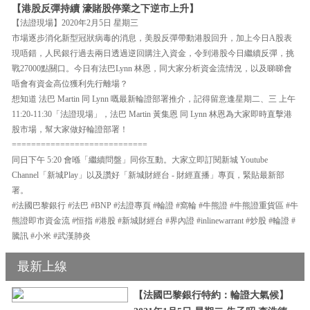
【港股反彈持續 濠賭股停業之下逆市上升】
【法證現場】2020年2月5日 星期三
市場逐步消化新型冠狀病毒的消息，美股反彈帶動港股回升，加上今日A股表
現唔錯，人民銀行過去兩日透過逆回購注入資金，令到港股今日繼續反彈，挑
戰27000點關口。今日有法巴Lynn 林恩，同大家分析資金流情況，以及睇睇會
唔會有資金高位獲利先行離場？
想知道 法巴 Martin 同 Lynn 嘅最新輪證部署推介，記得留意逢星期二、三 上午
11:20-11:30「法證現場」，法巴 Martin 黃集恩 同 Lynn 林恩為大家即時直擊港
股市場，幫大家做好輪證部署！
============================
同日下午 5:20 會喺「繼續問盤」同你互動。大家立即訂閱新城 Youtube
Channel「新城Play」以及讚好「新城財經台 - 財經直播」專頁，緊貼最新部
署。
#法國巴黎銀行 #法巴 #BNP #法證專頁 #輪證 #窩輪 #牛熊證 #牛熊證重貨區 #牛
熊證即市資金流 #恒指 #港股 #新城財經台 #界內證 #inlinewarrant #炒股 #輪證 #
騰訊 #小米 #武漢肺炎
最新上線
【法國巴黎銀行特約：輪證大氣候】