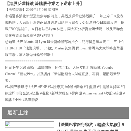
【港股反彈持續 濠賭股停業之下逆市上升】
【法證現場】2020年2月5日 星期三
市場逐步消化新型冠狀病毒的消息，美股反彈帶動港股回升，加上今日A股表
現唔錯，人民銀行過去兩日透過逆回購注入資金，令到港股今日繼續反彈，挑
戰27000點關口。今日有法巴Lynn 林恩，同大家分析資金流情況，以及睇睇會
唔會有資金高位獲利先行離場？
想知道 法巴 Martin 同 Lynn 嘅最新輪證部署推介，記得留意逢星期二、三 上午
11:20-11:30「法證現場」，法巴 Martin 黃集恩 同 Lynn 林恩為大家即時直擊港
股市場，幫大家做好輪證部署！
============================
同日下午 5:20 會喺「繼續問盤」同你互動。大家立即訂閱新城 Youtube
Channel「新城Play」以及讚好「新城財經台 - 財經直播」專頁，緊貼最新部
署。
#法國巴黎銀行 #法巴 #BNP #法證專頁 #輪證 #窩輪 #牛熊證 #牛熊證重貨區 #牛
熊證即市資金流 #恒指 #港股 #新城財經台 #界內證 #inlinewarrant #炒股 #輪證 #
騰訊 #小米 #武漢肺炎
最新上線
【法國巴黎銀行特約：輪證大氣候】9