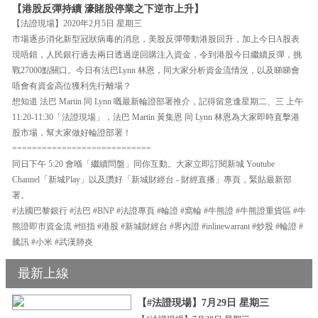
【港股反彈持續 濠賭股停業之下逆市上升】
【法證現場】2020年2月5日 星期三
市場逐步消化新型冠狀病毒的消息，美股反彈帶動港股回升，加上今日A股表
現唔錯，人民銀行過去兩日透過逆回購注入資金，令到港股今日繼續反彈，挑
戰27000點關口。今日有法巴Lynn 林恩，同大家分析資金流情況，以及睇睇會
唔會有資金高位獲利先行離場？
想知道 法巴 Martin 同 Lynn 嘅最新輪證部署推介，記得留意逢星期二、三 上午
11:20-11:30「法證現場」，法巴 Martin 黃集恩 同 Lynn 林恩為大家即時直擊港
股市場，幫大家做好輪證部署！
============================
同日下午 5:20 會喺「繼續問盤」同你互動。大家立即訂閱新城 Youtube
Channel「新城Play」以及讚好「新城財經台 - 財經直播」專頁，緊貼最新部
署。
#法國巴黎銀行 #法巴 #BNP #法證專頁 #輪證 #窩輪 #牛熊證 #牛熊證重貨區 #牛
熊證即市資金流 #恒指 #港股 #新城財經台 #界內證 #inlinewarrant #炒股 #輪證 #
騰訊 #小米 #武漢肺炎
最新上線
【#法證現場】7月29日 星期三