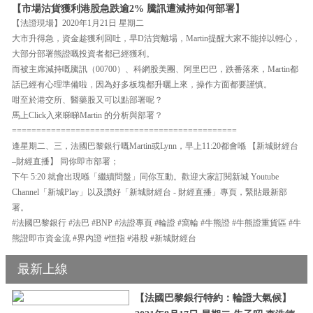
【市場沽貨獲利港股急跌逾2% 騰訊遭減持如何部署】
【法證現場】2020年1月21日 星期二
大市升得急，資金趁獲利回吐，早D沽貨離場，Martin提醒大家不能掉以輕心，
大部分部署熊證嘅投資者都已經獲利。
而被主席減持嘅騰訊（00700）、科網股美團、阿里巴巴，跌番落來，Martin都
話已經有心理準備啦，因為好多板塊都升曬上來，操作方面都要謹慎。
咁至於港交所、醫藥股又可以點部署呢？
馬上Click入來睇睇Martin 的分析與部署？
==============================================
逢星期二、三，法國巴黎銀行嘅Martin或Lynn，早上11:20都會喺 【新城財經台
–財經直播】 同你即市部署；
下午 5:20 就會出現喺「繼續問盤」同你互動。歡迎大家訂閱新城 Youtube
Channel「新城Play」以及讚好「新城財經台 - 財經直播」專頁，緊貼最新部
署。
#法國巴黎銀行 #法巴 #BNP #法證專頁 #輪證 #窩輪 #牛熊證 #牛熊證重貨區 #牛
熊證即市資金流 #界內證 #恒指 #港股 #新城財經台
最新上線
【法國巴黎銀行特約：輪證大氣候】