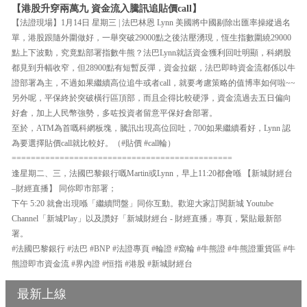
【港股升穿兩萬九 資金流入騰訊追貼價call】
【法證現場】1月14日 星期三 | 法巴林恩 Lynn 美國將中國剔除出匯率操縱過名
單，港股跟隨外圍做好，一舉突破29000點之後沽壓湧現，恆生指數圍繞29000
點上下波動，究竟點部署指數牛熊？法巴Lynn就話資金獲利回吐明顯，科網股
都見到升幅收窄，但28900點有短暫反彈，資金拉鋸，法巴即時資金流都係以牛
證部署為主，不過如果繼續高位追牛或者call，就要考慮策略的值博率如何啦~~
另外呢，平保終於突破橫行區頂部，而且企得比較硬淨，資金流過去五日偏向
好倉，加上人民幣強勢，多咗投資者留意平保好倉部署。
至於，ATM為首嘅科網板塊，騰訊出現高位回吐，700如果繼續看好，Lynn 認
為要選擇貼價call就比較好。（#貼價 #call輪）
==============================================
逢星期二、三，法國巴黎銀行嘅Martin或Lynn，早上11:20都會喺 【新城財經台
–財經直播】 同你即市部署；
下午 5:20 就會出現喺「繼續問盤」同你互動。歡迎大家訂閱新城 Youtube
Channel「新城Play」以及讚好「新城財經台 - 財經直播」專頁，緊貼最新部
署。
#法國巴黎銀行 #法巴 #BNP #法證專頁 #輪證 #窩輪 #牛熊證 #牛熊證重貨區 #牛
熊證即市資金流 #界內證 #恒指 #港股 #新城財經台
最新上線