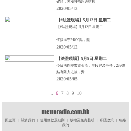
破頂，累積升幅超過指數
2020/05/13
【#法證現場】5月12日 星期二
【#法證現場】5月12日 星期二
恆指退守24000點，熊
2020/05/12
【法證現場】5月5日 星期二
今日法巴即市資金流，早段好淡爭持，23800
點有阻力之後，資
2020/05/05
...
6
7
8
9
10
回主頁
｜
關於我們
｜
使用條款及細則
｜
版權及免責聲明
｜
私隱政策
｜
聯絡
我們