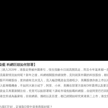
染藍 科網巨頭如何部署】
三 | 踏入2020年，港股走勢被外圍牽引，恆生指數今日就高開高走，而且今年返來都
流最新情況如何呢？新年之後，科網相關股持續強勢，見到就算外圍的科技股份，都
股不同權股份，更持續有北水流入，流入輪證嘅資金流都唔少。美團股價亦創上市以
入藍籌嘅機會，不如同大家介紹下，阿里、小米、美團在部署方面有D咩選擇以及要注
資金又再重新關注佢，究竟可以點部署呢？講咗市場焦點嘅科網股，自從阿里巴巴回
港交所成為贏家啦，目前網易、攜程以及百度，都已經開始研究來港第二上市，港交
買A股ETF好，定進取D買中資券商股好呢？