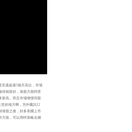
一度見過超過5個月高位，市場
做得相當好，港股方面阿里
來新高。而且市場憧憬同股
意的地方啊，另外騰訊12
歸港股之後，好多美國上市
所方面，可以用咩策略去捕