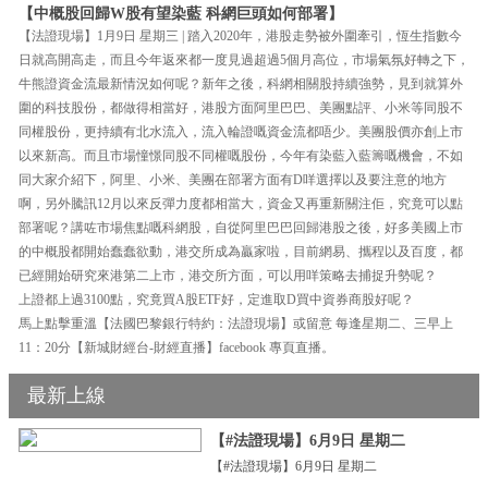
【中概股回歸W股有望染藍 科網巨頭如何部署】
【法證現場】1月9日 星期三 | 踏入2020年，港股走勢被外圍牽引，恆生指數今
日就高開高走，而且今年返來都一度見過超過5個月高位，市場氣氛好轉之下，
牛熊證資金流最新情況如何呢？新年之後，科網相關股持續強勢，見到就算外
圍的科技股份，都做得相當好，港股方面阿里巴巴、美團點評、小米等同股不
同權股份，更持續有北水流入，流入輪證嘅資金流都唔少。美團股價亦創上市
以來新高。而且市場憧憬同股不同權嘅股份，今年有染藍入藍籌嘅機會，不如
同大家介紹下，阿里、小米、美團在部署方面有D咩選擇以及要注意的地方
啊，另外騰訊12月以來反彈力度都相當大，資金又再重新關注佢，究竟可以點
部署呢？講咗市場焦點嘅科網股，自從阿里巴巴回歸港股之後，好多美國上市
的中概股都開始蠢蠢欲動，港交所成為贏家啦，目前網易、攜程以及百度，都
已經開始研究來港第二上市，港交所方面，可以用咩策略去捕捉升勢呢？
上證都上過3100點，究竟買A股ETF好，定進取D買中資券商股好呢？
馬上點擊重溫【法國巴黎銀行特約：法證現場】或留意 每逢星期二、三早上
11：20分【新城財經台-財經直播】facebook 專頁直播。
最新上線
【#法證現場】6月9日 星期二
【#法證現場】6月9日 星期二