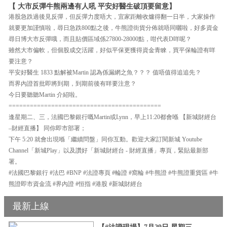
【 大市反彈牛熊兩邊有人吼 平安好醫生破頂要留意】
港股急跌過後見反彈，但反彈力度唔大，宜家距離收爐得翻一日半，大家操作
就要更加謹慎啦，尋日急跌800點之後，牛熊證街貨分佈就唔同曬啦，好多資金
尋日博大市反彈哦，而且貼價區域係27800-28000點，咁代表D咩呢？
雖然大市偏軟，但個股成交活躍，好似平保更獲得資金青睞，買平保輪證有咩
要注意？
平安好醫生 1833 點解被Martin 認為係漏網之魚？？？ 值唔值得追追先？
而界內證首批即將到期，到期前後有咩要注意？
今日要聽聽Martin 介紹啦。
===========================================
逢星期二、三，法國巴黎銀行嘅Martin或Lynn，早上11:20都會喺 【新城財經台
–財經直播】 同你即市部署；
下午 5:20 就會出現喺「繼續問盤」同你互動。歡迎大家訂閱新城 Youtube
Channel「新城Play」以及讚好「新城財經台 - 財經直播」專頁，緊貼最新部
署。
#法國巴黎銀行 #法巴 #BNP #法證專頁 #輪證 #窩輪 #牛熊證 #牛熊證重貨區 #牛
熊證即市資金流 #界內證 #恒指 #港股 #新城財經台
最新上線