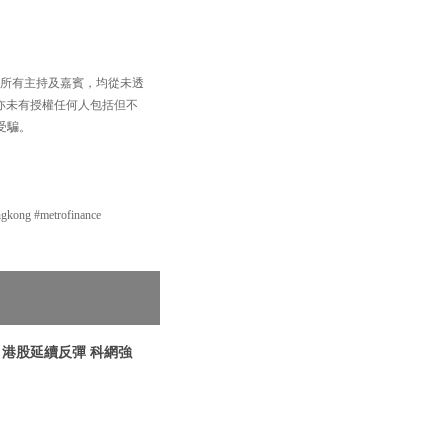
，以及所有主持及嘉賓，均從未透
買賣，亦未有授權任何人包括但不
受騙。
g #metrofinance
| 港股延續反彈 科網強