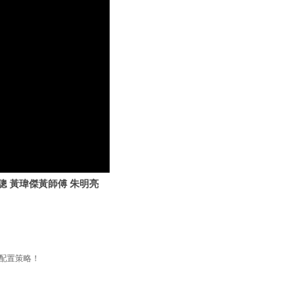
聰 黃瑋傑黃師傅 朱明亮
產配置策略！