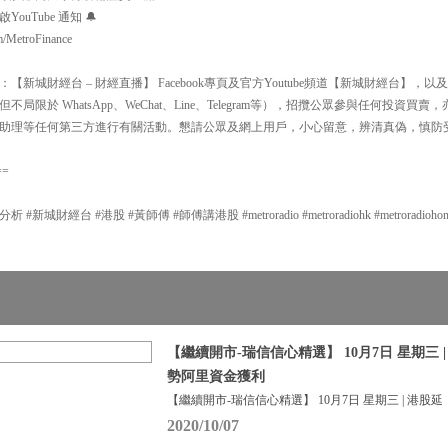
uTube 通知 🔔
m/MetroFinance
新城財經台 – 財經直播】 Facebook專頁及官方Youtube頻道【新城財經台】
局限於 WhatsApp、WeChat、Line、Telegram等），招攬公眾參與任何投資
助理等任何第三方進行有關活動。懇請公眾及網上用戶，小心留意，辨清真偽，慎防
==
城財經台 #港股 #黃師傅 #師傅講港股 #metroradio #metroradiohk #metroradiohongkon
【繼續開市-瑞信信心精選】 10月7日 星期三 
勢阿里資金獲利
【繼續開市-瑞信信心精選】 10月7日 星期三 | 港股延
2020/10/07