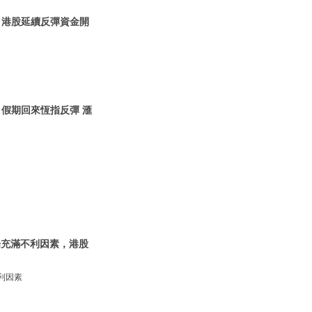
| 港股延續反彈資金開
| 假期回來恆指反彈 滙
市場充滿不利因素，港股
不利因素