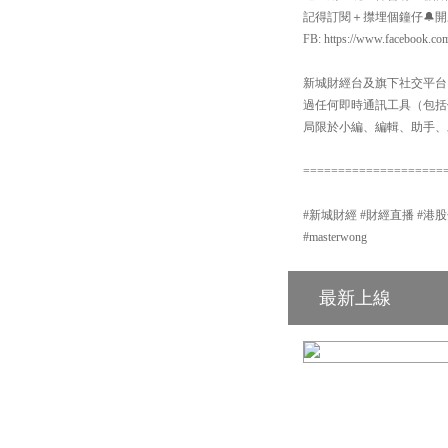
記得訂閱＋㩒埋個鐘仔🔔開啟Yo
FB: https://www.facebook.co
新城財經台及旗下社交平台：【
過任何即時通訊工具（包括但不
局限於小編、編輯、助手、
====================
#新城財經 #財經直播 #港股分析 #新
#masterwong
最新上線