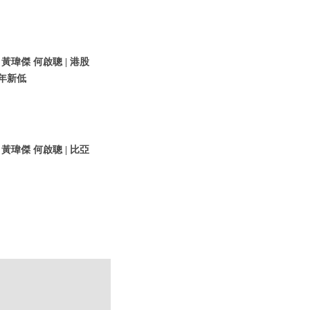
黃瑋傑 何啟聰 | 港股
5年新低
黃瑋傑 何啟聰 | 比亞