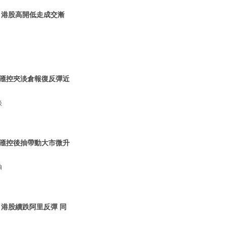
| 港股高開低走成交漸
 |滙控夾淡倉報復反彈近
淡
 |滙控後抽帶動大市微升
抽
| 港股續跌阿里反彈 同