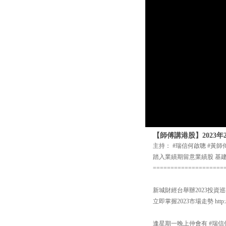
【師傅講港股】2023
主持： #瑞信何啟聰 #黃師
踏入業績期留意業績股 基
====================
新城財經台舉辦2023投
立即掌握2023市場走勢 http://bi
逢星期一晚上仲會有 #瑞信