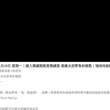
年2月20日 星期一｜踏入業績期留意業績股 基建水泥零售炒復甦｜瑞信何啟
傅黃瑋傑 #朱明亮
建水泥零售炒復甦
==
資巡禮《股金齊喜‧「兔」氣揚眉》，請嚟一眾專家同你發掘高增長潛力嘅投資焦點同資
t.ly/40q7yjc
何啟聰 同大家分析輪證資金流