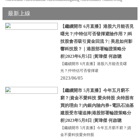
最新上線
【繼續開市 6月直播】港股六月能否見
曙光？|中特估可否發揮避險作用？|科
技股會否吸引資金回流？| 美息如何影
響科技股？｜港股部署輪證策略分
析|2023年6月5日 |黃瑋傑 何啟聰
【繼續開市 6月直播】港股六月能否見曙
光？|中特估可否發揮避
2023/06/05
【繼續開市 5月直播】今年五月窮不
窮？|資金不愛科技 愛央特股 央特股有
買的理由？|內銀內險內券+電訊石油基
建股受市場追捧|港股部署輪證策略分
析|2023年5月8日 |黃瑋傑 何啟聰
【繼續開市 5月直播】今年五月窮不窮？|資
金不愛科技愛央特股