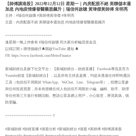
【師傅講港股】2022年12月12日 星期一｜內房配股不絕 美聯儲本週
加息 內地疫情爆發醫藥股飆升｜瑞信何啟聰 黃瑋傑黃師傅 朱明亮
主持：#瑞信何啟聰 #黃師傅黃瑋傑 #朱明亮
主題：內房配股不絕 美聯儲本週加息 內地疫情爆發醫藥股飆升
======================
逢星期一晚上仲會有 #瑞信何啟聰 同大家分析輪證資金流
記得訂閱＋㩒埋個鐘仔🔔開啟YouTube 通知 🔔
FB: https://www.facebook.com/MetroFinance
新城財經台及旗下社交平台：【新城財經台 – 財經直播】 Facebook專頁及官方
Youtube頻道【新城財經台】，以及所有主持及嘉賓，均從未透過任何即時通訊
工具（包括但不局限於 WhatsApp、WeChat、Line、Telegram等），招攬公眾參
與任何投資買賣，亦未有授權任何人包括但不局限於小編、編輯、助手、助理
等任何第三方進行有關活動。懇請公眾及網上用戶，小心留意，辨清真偽，慎
防受騙。
======================？
#新城財經 #財經直播 #港股分析 #新城財經台 #港股 #黃師傅 #師傅講港股
#metroradio #metroradiohk #metroradiohongkong #metrofinance #masterwong