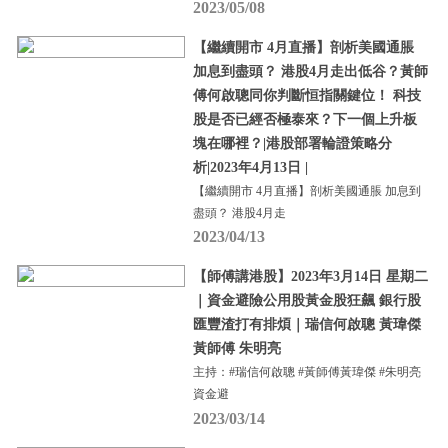
2023/05/08
【繼續開市 4月直播】剖析美國通脹
加息到盡頭？ 港股4月走出低谷？黃師
傅何啟聰同你判斷恒指關鍵位！ 科技
股是否已經否極泰來？下一個上升板
塊在哪裡？|港股部署輪證策略分
析|2023年4月13日 |
【繼續開市 4月直播】剖析美國通脹 加息到
盡頭？ 港股4月走
2023/04/13
【師傅講港股】2023年3月14日 星期二
｜資金避險公用股黃金股狂飆 銀行股
匯豐渣打有排煩｜瑞信何啟聰 黃瑋傑
黃師傅 朱明亮
主持：#瑞信何啟聰 #黃師傅黃瑋傑 #朱明亮
資金避
2023/03/14