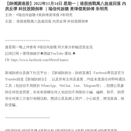
【師傅講港股】2022年11月14日 星期一｜港股挑戰萬八急速回落 內
房反彈 科技股開倒車 ｜瑞信何啟聰 黃瑋傑黃師傅 朱明亮
主持： #瑞信何啟聰 #黃師傅黃瑋傑 #朱明亮
主題： 港股挑戰萬八急速回落 內房反彈 科技股開倒車
======================
逢星期一晚上仲會有 #瑞信何啟聰 同大家分析輪證資金流
記得訂閱＋㩒埋個鐘仔🔔開啟YouTube 通知 🔔
FB: https://www.facebook.com/MetroFinance
新城財經台及旗下社交平台：【新城財經台 – 財經直播】 Facebook專頁及官方
Youtube頻道【新城財經台】，以及所有主持及嘉賓，均從未透過任何即時通訊
工具（包括但不局限於 WhatsApp、WeChat、Line、Telegram等），招攬公眾參
與任何投資買賣，亦未有授權任何人包括但不局限於小編、編輯、助手、助理
等任何第三方進行有關活動。懇請公眾及網上用戶，小心留意，辨清真偽，慎
防受騙。
======================
#新城財經 #財經直播 #港股分析 #新城財經台 #港股 #黃師傅 #師傅講港股