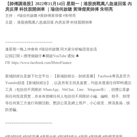
【師傅講港股】2022年11月14日 星期一｜港股挑戰萬八急速回落 內
房反彈 科技股開倒車 ｜瑞信何啟聰 黃瑋傑黃師傅 朱明亮
主持： #瑞信何啟聰 #黃師傅黃瑋傑 #朱明亮
主題： 港股挑戰萬八急速回落 內房反彈 科技股開倒車
======================
逢星期一晚上仲會有 #瑞信何啟聰 同大家分析輪證資金流
記得訂閱＋㩒埋個鐘仔🔔開啟YouTube 通知 🔔
FB: https://www.facebook.com/MetroFinance
新城財經台及旗下社交平台：【新城財經台 – 財經直播】 Facebook專頁及官方
Youtube頻道【新城財經台】，以及所有主持及嘉賓，均從未透過任何即時通訊
工具（包括但不局限於 WhatsApp、WeChat、Line、Telegram等），招攬公眾參
與任何投資買賣，亦未有授權任何人包括但不局限於小編、編輯、助手、助理
等任何第三方進行有關活動。懇請公眾及網上用戶，小心留意，辨清真偽，慎
防受騙。
======================
#新城財經 #財經直播 #港股分析 #新城財經台 #港股 #黃師傅 #師傅講港股