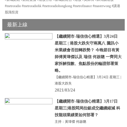
#metroradio #metroradiohk #metroradiohongkong #metrofinance #masterwong #講港
股識投資
最新上線
【繼續開市-瑞信信心精選】3月24日
星期三 | 港股大跌失守兩萬八 騰訊小
米業績會否扭轉跌勢？ 今晚節目有黃
師傅黃瑋傑以及 瑞信 何啟聰 一齊同大
家拆解指數、焦點股份的輪證部署策
略。
【繼續開市-瑞信信心精選】3月24日 星期三 |
港股大跌失
2021/03/24
【繼續開市-瑞信信心精選】3月17日
星期三|港股悶局拉鋸成交繼續縮減 科
技龍頭業績要如何部署？
主持：黃瑋傑 何啟聰