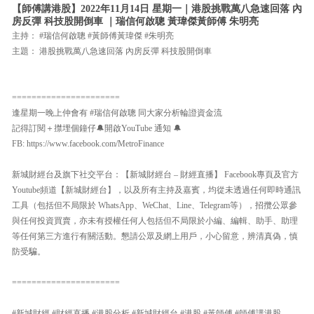
【師傅講港股】2022年11月14日 星期一｜港股挑戰萬八急速回落 內
房反彈 科技股開倒車 ｜瑞信何啟聰 黃瑋傑黃師傅 朱明亮
主持： #瑞信何啟聰 #黃師傅黃瑋傑 #朱明亮
主題： 港股挑戰萬八急速回落 內房反彈 科技股開倒車
======================
逢星期一晚上仲會有 #瑞信何啟聰 同大家分析輪證資金流
記得訂閱＋㩒埋個鐘仔🔔開啟YouTube 通知 🔔
FB: https://www.facebook.com/MetroFinance
新城財經台及旗下社交平台：【新城財經台 – 財經直播】 Facebook專頁及官方
Youtube頻道【新城財經台】，以及所有主持及嘉賓，均從未透過任何即時通訊
工具（包括但不局限於 WhatsApp、WeChat、Line、Telegram等），招攬公眾參
與任何投資買賣，亦未有授權任何人包括但不局限於小編、編輯、助手、助理
等任何第三方進行有關活動。懇請公眾及網上用戶，小心留意，辨清真偽，慎
防受騙。
======================
#新城財經 #財經直播 #港股分析 #新城財經台 #港股 #黃師傅 #師傅講港股