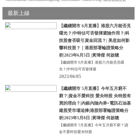
最新上線
【繼續開市 6月直播】港股六月能否見
曙光？|中特估可否發揮避險作用？|科
技股會否吸引資金回流？| 美息如何影
響科技股？｜港股部署輪證策略分
析|2023年6月5日 |黃瑋傑 何啟聰
【繼續開市 6月直播】港股六月能否見曙
光？|中特估可否發揮避
2023/06/05
【繼續開市 5月直播】今年五月窮不
窮？|資金不愛科技 愛央特股 央特股有
買的理由？|內銀內險內券+電訊石油基
建股受市場追捧|港股部署輪證策略分
析|2023年5月8日 |黃瑋傑 何啟聰
【繼續開市 5月直播】今年五月窮不窮？|資
金不愛科技愛央特股