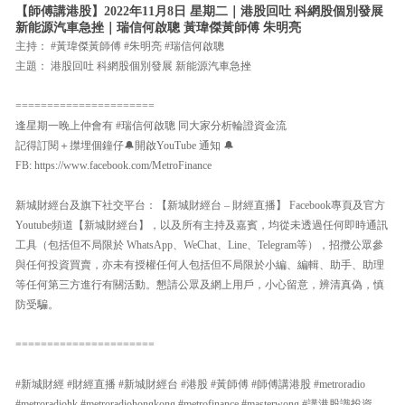
【師傅講港股】2022年11月8日 星期二｜港股回吐 科網股個別發展
新能源汽車急挫｜瑞信何啟聰 黃瑋傑黃師傅 朱明亮
主持： #黃瑋傑黃師傅 #朱明亮 #瑞信何啟聰
主題： 港股回吐 科網股個別發展 新能源汽車急挫
======================
逢星期一晚上仲會有 #瑞信何啟聰 同大家分析輪證資金流
記得訂閱＋㩒埋個鐘仔🔔開啟YouTube 通知 🔔
FB: https://www.facebook.com/MetroFinance
新城財經台及旗下社交平台：【新城財經台 – 財經直播】 Facebook專頁及官方
Youtube頻道【新城財經台】，以及所有主持及嘉賓，均從未透過任何即時通訊
工具（包括但不局限於 WhatsApp、WeChat、Line、Telegram等），招攬公眾參
與任何投資買賣，亦未有授權任何人包括但不局限於小編、編輯、助手、助理
等任何第三方進行有關活動。懇請公眾及網上用戶，小心留意，辨清真偽，慎
防受騙。
======================
#新城財經 #財經直播 #新城財經台 #港股 #黃師傅 #師傅講港股 #metroradio
#metroradiohk #metroradiohongkong #metrofinance #masterwong #講港股識投資