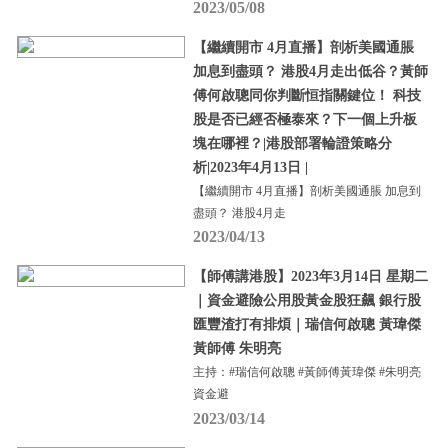
2023/05/08
【繼續開市 4月直播】剖析美國通脹
加息到盡頭？ 港股4月走出低谷？黃師
傅何啟聰同你判斷恒指關鍵位！ 科技
股是否已經否極泰來？下一個上升板
塊在哪裡？|港股部署輪證策略分
析|2023年4月13日 |
【繼續開市 4月直播】剖析美國通脹 加息到
盡頭？ 港股4月走
2023/04/13
【師傅講港股】2023年3月14日 星期二
｜資金避險公用股黃金股狂飆 銀行股
匯豐渣打有排煩｜瑞信何啟聰 黃瑋傑
黃師傅 朱明亮
主持：#瑞信何啟聰 #黃師傅黃瑋傑 #朱明亮
資金避
2023/03/14