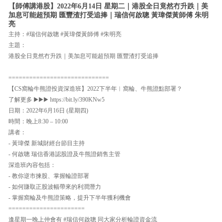
【師傅講港股】2022年6月14日 星期二｜港股全日竟然冇升跌｜美
加息可能超預期 匯豐渣打受追捧｜瑞信何啟聰 黃瑋傑黃師傅 朱明
亮
主持：#瑞信何啟聰 #黃瑋傑黃師傅 #朱明亮
主題：
港股全日竟然冇升跌｜美加息可能超預期 匯豐渣打受追捧
=============================
【CS窩輪牛熊證投資深造班】2022下半年︱窩輪、牛熊證點部署？
了解更多 ▶️▶️▶️ https://bit.ly/390KNw5
日期：2022年6月16日 (星期四)
時間：晚上8:30 – 10:00
講者：
- 黃瑋傑 新城財經台節目主持
- 何啟聰 瑞信香港認股證及牛熊證銷售主管
深造班內容包括：
- 教你逆市揀股、掌握輪證部署
- 如何賺取正股波幅帶來的利潤潛力
- 掌握窩輪及牛熊證策略，提升下半年獲利機會
======================
逢星期一晚上仲會有 #瑞信何啟聰 同大家分析輪證資金流