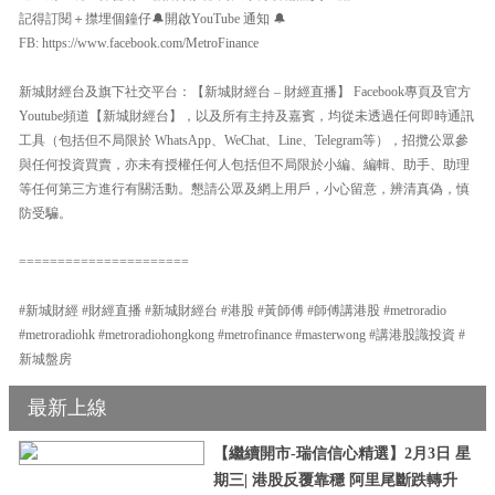
記得訂閱＋㩒埋個鐘仔🔔開啟YouTube 通知 🔔
FB: https://www.facebook.com/MetroFinance
新城財經台及旗下社交平台：【新城財經台 – 財經直播】 Facebook專頁及官方
Youtube頻道【新城財經台】，以及所有主持及嘉賓，均從未透過任何即時通訊
工具（包括但不局限於 WhatsApp、WeChat、Line、Telegram等），招攬公眾參
與任何投資買賣，亦未有授權任何人包括但不局限於小編、編輯、助手、助理
等任何第三方進行有關活動。懇請公眾及網上用戶，小心留意，辨清真偽，慎
防受騙。
======================
#新城財經 #財經直播 #新城財經台 #港股 #黃師傅 #師傅講港股 #metroradio
#metroradiohk #metroradiohongkong #metrofinance #masterwong #講港股識投資 #
新城盤房
最新上線
【繼續開市-瑞信信心精選】2月3日 星
期三| 港股反覆靠穩 阿里尾斷跌轉升