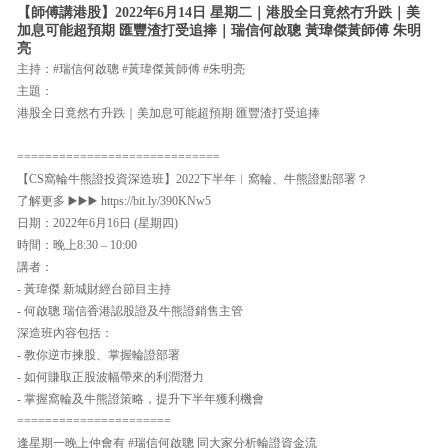
【師傅講港股】2022年6月14日 星期二｜港股全日竟然冇升跌｜美
加息可能超預期 匯豐渣打受追捧｜瑞信何啟聰 黃瑋傑黃師傅 朱明
亮
主持：#瑞信何啟聰 #黃瑋傑黃師傅 #朱明亮
主題：
港股全日竟然冇升跌｜美加息可能超預期 匯豐渣打受追捧
=============================
【CS窩輪牛熊證投資深造班】2022下半年︱窩輪、牛熊證點部署？
了解更多 ▶️▶️▶️ https://bit.ly/390KNw5
日期：2022年6月16日 (星期四)
時間：晚上8:30 – 10:00
講者：
- 黃瑋傑 新城財經台節目主持
- 何啟聰 瑞信香港認股證及牛熊證銷售主管
深造班內容包括：
- 教你逆市揀股、掌握輪證部署
- 如何賺取正股波幅帶來的利潤潛力
- 掌握窩輪及牛熊證策略，提升下半年獲利機會
======================
逢星期一晚上仲會有 #瑞信何啟聰 同大家分析輪證資金流