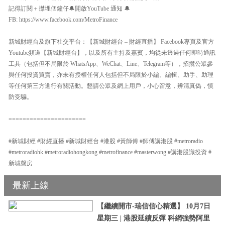
記得訂閱＋㩒埋個鐘仔🔔開啟YouTube 通知 🔔
FB: https://www.facebook.com/MetroFinance
新城財經台及旗下社交平台：【新城財經台 – 財經直播】 Facebook專頁及官方
Youtube頻道【新城財經台】，以及所有主持及嘉賓，均從未透過任何即時通訊
工具（包括但不局限於 WhatsApp、WeChat、Line、Telegram等），招攬公眾參
與任何投資買賣，亦未有授權任何人包括但不局限於小編、編輯、助手、助理
等任何第三方進行有關活動。懇請公眾及網上用戶，小心留意，辨清真偽，慎
防受騙。
======================
#新城財經 #財經直播 #新城財經台 #港股 #黃師傅 #師傅講港股 #metroradio
#metroradiohk #metroradiohongkong #metrofinance #masterwong #講港股識投資 #
新城盤房
最新上線
【繼續開市-瑞信信心精選】 10月7日
星期三 | 港股延續反彈 科網強勢阿里