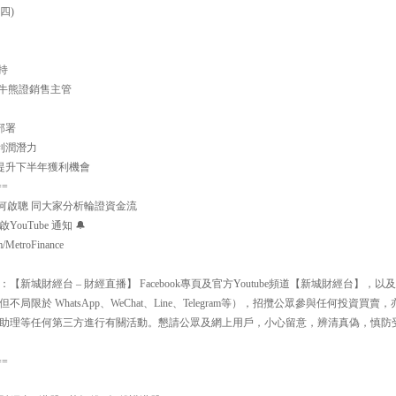
四)
持
及牛熊證銷售主管
部署
利潤潛力
，提升下半年獲利機會
==
何啟聰 同大家分析輪證資金流
uTube 通知 🔔
m/MetroFinance
新城財經台 – 財經直播】 Facebook專頁及官方Youtube頻道【新城財經台】
局限於 WhatsApp、WeChat、Line、Telegram等），招攬公眾參與任何投資
助理等任何第三方進行有關活動。懇請公眾及網上用戶，小心留意，辨清真偽，慎防
==