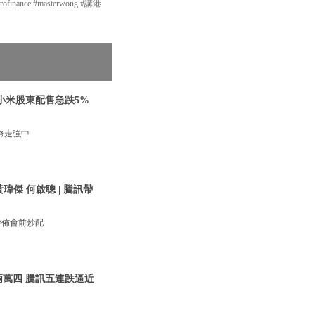
inance #masterwong #講港
|小米股東配售急跌5%
幣走強中
瑋傑 何啟聰 | 騰訊帶
發佈會前炒配
兩萬四 騰訊五連跌逼近