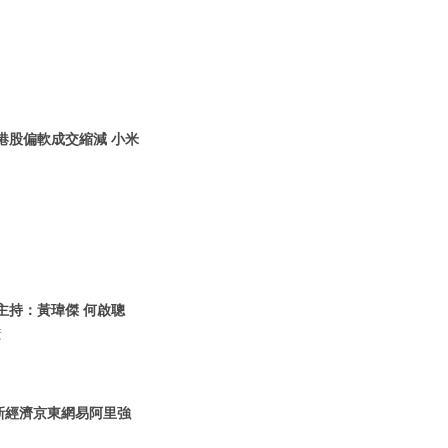
 港股偏軟成交縮減 小米
 主持：黃瑋傑 何啟聰
黃
 新經濟京東網易阿里強