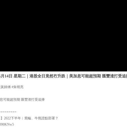
年6月14日 星期二｜港股全日竟然冇升跌｜美加息可能超預期 匯豐渣打受
傑黃師傅 #朱明亮
息可能超預期 匯豐渣打受追捧
=========
】2022下半年︱窩輪、牛熊證點部署？
y/390KNw5