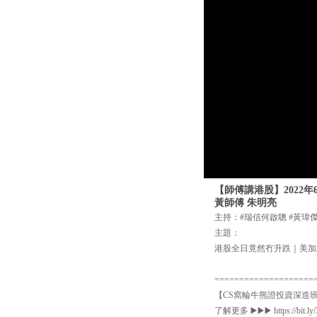
【師傅講港股】2022
黃師傅 朱明亮
主持：#瑞信何啟聰 #黃瑋
主題：
港股全日竟然冇升跌｜美加
====================
【CS窩輪牛熊證投資深造班
了解更多 ▶️▶️▶️ https://bit.l