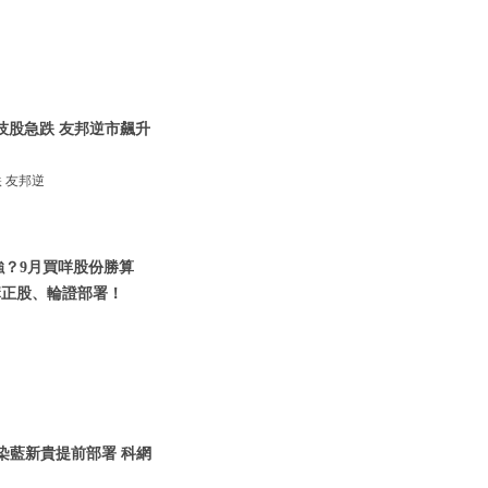
技股急跌 友邦逆市飆升
 友邦逆
強？9月買咩股份勝算
講正股、輪證部署！
 染藍新貴提前部署 科網