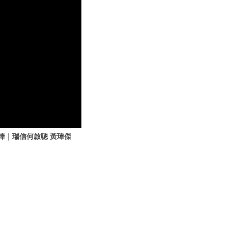
追捧｜瑞信何啟聰 黃瑋傑