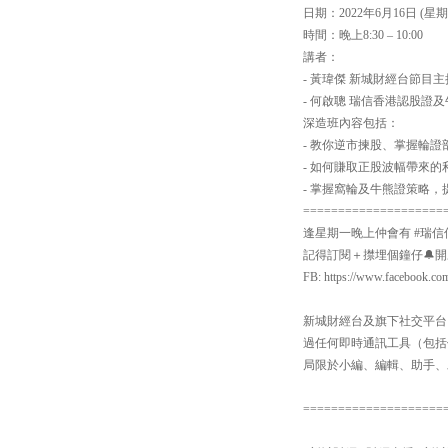
日期：2022年6月16日 (星期
時間：晚上8:30 – 10:00
講者：
- 黃瑋傑 新城財經台節目主
- 何啟聰 瑞信香港認股證
深造班內容包括：
- 教你逆市揀股、掌握輪證
- 如何賺取正股波幅帶來的
- 掌握窩輪及牛熊證策略
====================
逢星期一晚上仲會有 #瑞信
記得訂閱＋㩒埋個鐘仔🔔開啟Yo
FB: https://www.facebook.co
新城財經台及旗下社交平台：【
過任何即時通訊工具（包括但不
局限於小編、編輯、助手、
====================