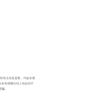
，以及所有主持及嘉賓，均從未透
買賣，亦未有授權任何人包括但不
受騙。