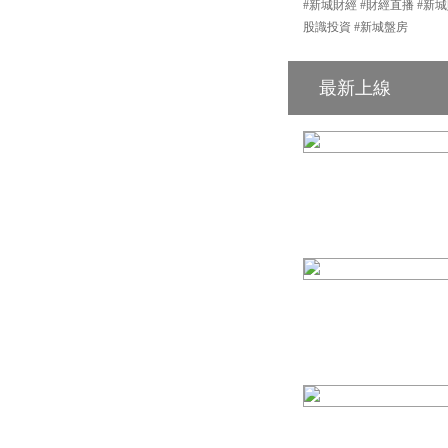
#新城財經 #財經直播 #新城財經台 #港
股識投資 #新城盤房
最新上線