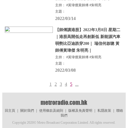
主持： #黃瑋傑黃師傅 #朱明亮
主題：
2022/03/14
【師傅講港股】2022年3月8日 星期二
｜港股高開低走再創新低 新能源汽車
弱勢比亞迪跌穿200｜ 瑞信何啟聰 黃
師傅黃瑋傑 朱明亮｜
主持： #黃瑋傑黃師傅 #朱明亮
主題：
2022/03/08
1
2
3
4
5
...
回主頁
｜
關於我們
｜
使用條款及細則
｜
版權及免責聲明
｜
私隱政策
｜
聯絡
我們
Copyright 2020© Metro Broadcast Corporation Limited. All rights reserved.