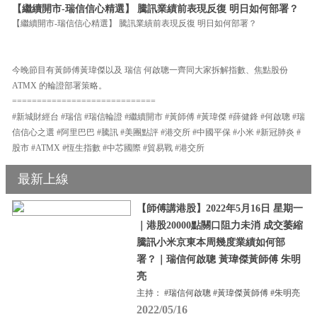
【繼續開市-瑞信信心精選】 騰訊業績前表現反復 明日如何部署？
【繼續開市-瑞信信心精選】 騰訊業績前表現反復 明日如何部署？
今晚節目有黃師傅黃瑋傑以及 瑞信 何啟聰一齊同大家拆解指數、焦點股份
ATMX 的輪證部署策略。
=============================
#新城財經台 #瑞信 #瑞信輪證 #繼續開市 #黃師傅 #黃瑋傑 #薛健鋒 #何啟聰 #瑞
信信心之選 #阿里巴巴 #騰訊 #美團點評 #港交所 #中國平保 #小米 #新冠肺炎 #
股市 #ATMX #恆生指數 #中芯國際 #貿易戰 #港交所
最新上線
【師傅講港股】2022年5月16日 星期一
｜港股20000點關口阻力未消 成交萎縮
騰訊小米京東本周幾度業績如何部
署？｜瑞信何啟聰 黃瑋傑黃師傅 朱明
亮
主持： #瑞信何啟聰 #黃瑋傑黃師傅 #朱明亮
2022/05/16