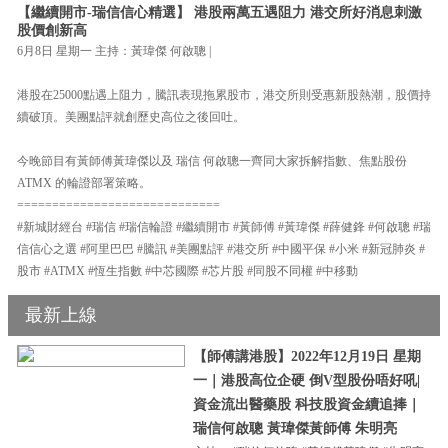
【繼續開市-瑞信信心精選】 港股兩萬五遇阻力 港交所好消息刺激
股價創新高
6月8日 星期一 主持：黃瑋傑 何啟聰 |
港股在25000點遇上阻力，騰訊表現拖累股市，港交所則受惠新股熱潮，股價持
續破頂。美團點評就創歷史高位之後回吐。
今晚節目有黃師傅黃瑋傑以及 瑞信 何啟聰一齊同大家拆解指數、焦點股份
ATMX 的輪證部署策略。
=============================
#新城財經台 #瑞信 #瑞信輪證 #繼續開市 #黃師傅 #黃瑋傑 #薛健鋒 #何啟聰 #瑞
信信心之選 #阿里巴巴 #騰訊 #美團點評 #港交所 #中國平保 #小米 #新冠肺炎 #
股市 #ATMX #恆生指數 #中芯國際 #芯片股 #同股不同權 #中移動
最新上線
【師傅講港股】2022年12月19日 星期
一｜港股高位企硬 倒V型股份唔好吼|
資金流出醫藥股 科技股資金續追捧｜
瑞信何啟聰 黃瑋傑黃師傅 朱明亮