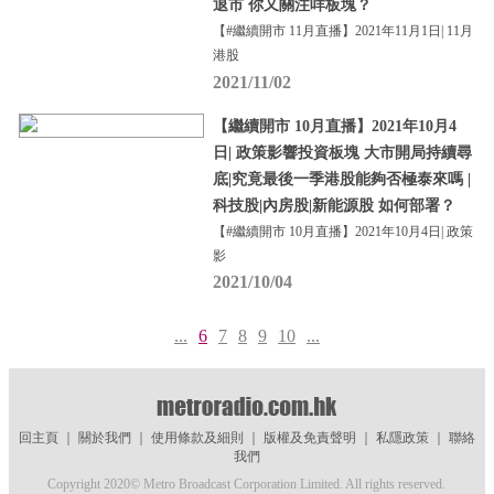
退市 你又關注咩板塊？
【#繼續開市 11月直播】2021年11月1日| 11月
港股
2021/11/02
【繼續開市 10月直播】2021年10月4
日| 政策影響投資板塊 大市開局持續尋
底|究竟最後一季港股能夠否極泰來嗎 |
科技股|內房股|新能源股 如何部署？
【#繼續開市 10月直播】2021年10月4日| 政策
影
2021/10/04
...
6
7
8
9
10
...
回主頁
｜
關於我們
｜
使用條款及細則
｜
版權及免責聲明
｜
私隱政策
｜
聯絡
我們
Copyright 2020© Metro Broadcast Corporation Limited. All rights reserved.