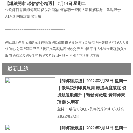
【繼續開市-瑞信信心精選】 7月14日 星期二
今晚節目有黃師傅黃瑋傑以及 瑞信 何啟聰一齊同大家拆解指數、焦點股份
ATMX 的輪證部署策略。
=============================
#新城財經台 #瑞信 #瑞信輪證 #繼續開市 #黃師傅 #黃瑋傑 #薛健鋒 #何啟聰 #瑞
信信心之選 #阿里巴巴 #騰訊 #美團點評 #港交所 #中國平保 #小米 #新冠肺炎 #
股市 #ATMX #恆生指數 #芯片股 #同股不同權 #中移動 #京東
最新上線
【師傅講港股】2022年2月28日 星期一
｜俄烏談判即將展開 港股再度破底 資
源航運股飆升｜瑞信何啟聰 黃師傅黃
瑋傑 朱明亮
主持： 瑞信何啟聰 #黃瑋傑黃師傅 #朱明亮
2022/02/28
【師傅講港股】2022年2月14日 星期一