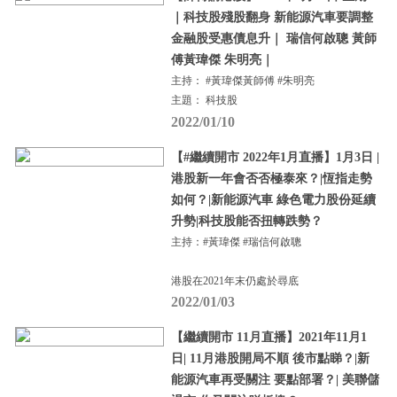
｜科技股殘股翻身 新能源汽車要調整
金融股受惠債息升｜ 瑞信何啟聰 黃師
傅黃瑋傑 朱明亮｜
主持： #黃瑋傑黃師傅 #朱明亮
主題： 科技股
2022/01/10
【#繼續開市 2022年1月直播】1月3日 |
港股新一年會否否極泰來？|恆指走勢
如何？|新能源汽車 綠色電力股份延續
升勢|科技股能否扭轉跌勢？
主持：#黃瑋傑 #瑞信何啟聰
港股在2021年末仍處於尋底
2022/01/03
【繼續開市 11月直播】2021年11月1
日| 11月港股開局不順 後市點睇？|新
能源汽車再受關注 要點部署？| 美聯儲