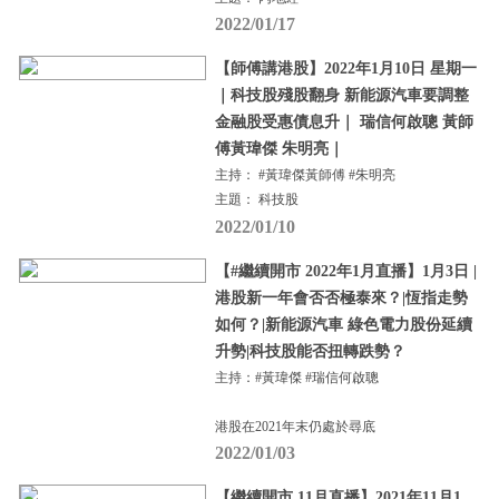
2022/01/17
【師傅講港股】2022年1月10日 星期一
｜科技股殘股翻身 新能源汽車要調整
金融股受惠債息升｜ 瑞信何啟聰 黃師
傅黃瑋傑 朱明亮｜
主持： #黃瑋傑黃師傅 #朱明亮
主題： 科技股
2022/01/10
【#繼續開市 2022年1月直播】1月3日 |
港股新一年會否否極泰來？|恆指走勢
如何？|新能源汽車 綠色電力股份延續
升勢|科技股能否扭轉跌勢？
主持：#黃瑋傑 #瑞信何啟聰
港股在2021年末仍處於尋底
2022/01/03
【繼續開市 11月直播】2021年11月1