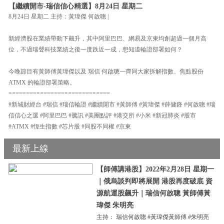
【繼續開市-瑞信信心精選】8月24日 星期二
8月24日 星期二 主持：黃瑋傑 何啟聰 |
新經濟股在業績帶動下飆升，其中阿里巴巴、網易及京東均創超過一個月高
位，不過瑞聲科技業績之後一度跌近一成，想知道輪證部署如何？
今晚節目有黃師傅黃瑋傑以及 瑞信 何啟聰一齊同大家拆解指數、焦點股份
ATMX 的輪證部署策略。
=============================
#新城財經台 #瑞信 #瑞信輪證 #繼續開市 #黃師傅 #黃瑋傑 #薛健鋒 #何啟聰 #瑞
信信心之選 #阿里巴巴 #騰訊 #美團點評 #港交所 #小米 #新冠肺炎 #股市
#ATMX #恆生指數 #芯片股 #同股不同權 #京東
最新上線
【師傅講港股】2022年2月28日 星期一
｜俄烏談判即將展開 港股再度破底 資
源航運股飆升｜瑞信何啟聰 黃師傅黃
瑋傑 朱明亮
主持： 瑞信何啟聰 #黃瑋傑黃師傅 #朱明亮