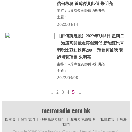
信何啟聰 黃瑋傑黃師傅 朱明亮
主持： #黃瑋傑黃師傅 #朱明亮
主題：
2022/03/14
【師傅講港股】2022年3月8日 星期二
｜港股高開低走再創新低 新能源汽車
弱勢比亞迪跌穿200｜ 瑞信何啟聰 黃
師傅黃瑋傑 朱明亮｜
主持： #黃瑋傑黃師傅 #朱明亮
主題：
2022/03/08
1
2
3
4
5
...
回主頁
｜
關於我們
｜
使用條款及細則
｜
版權及免責聲明
｜
私隱政策
｜
聯絡
我們
Copyright 2020© Metro Broadcast Corporation Limited. All rights reserved.