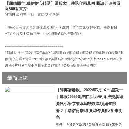
【繼續開市-瑞信信心精選】港股未止跌退守兩萬四 騰訊五連跌逼
近500有支持
9月9日 星期三 主持：黃瑋傑 何啟聰
今晚節目有黃師傅黃瑋傑以及 瑞信 何啟聰一齊同大家拆解指數、焦點股份
ATMX 以及比亞迪電子、中芯國際的輪證部署策略
=============================
#新城財經台 #瑞信 #瑞信輪證 #繼續開市 #黃師傅 #黃瑋傑 #薛健鋒 #何啟聰 #瑞
信信心之選 #阿里巴巴 #騰訊 #美團點評 #港交所 #小米 #股市 #ATMX #恆生指
數 #芯片股 #同股不同權 #比亞迪電子 #染藍 #藍籌 #中芯國際
最新上線
【師傅講港股】2022年5月16日 星期一
｜港股20000點關口阻力未消 成交萎縮
騰訊小米京東本周幾度業績如何部
署？｜瑞信何啟聰 黃瑋傑黃師傅 朱明
亮
主持： #瑞信何啟聰 #黃瑋傑黃師傅 #朱明亮