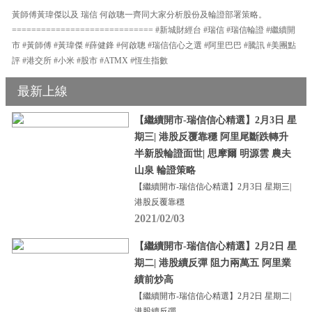
黃師傅黃瑋傑以及 瑞信 何啟聰一齊同大家分析股份及輪證部署策略。
============================= #新城財經台 #瑞信 #瑞信輪證 #繼續開
市 #黃師傅 #黃瑋傑 #薛健鋒 #何啟聰 #瑞信信心之選 #阿里巴巴 #騰訊 #美團點
評 #港交所 #小米 #股市 #ATMX #恆生指數
最新上線
【繼續開市-瑞信信心精選】2月3日 星
期三| 港股反覆靠穩 阿里尾斷跌轉升
半新股輪證面世| 思摩爾 明源雲 農夫
山泉 輪證策略
【繼續開市-瑞信信心精選】2月3日 星期三|
港股反覆靠穩
2021/02/03
【繼續開市-瑞信信心精選】2月2日 星
期二| 港股續反彈 阻力兩萬五 阿里業
績前炒高
【繼續開市-瑞信信心精選】2月2日 星期二|
港股續反彈