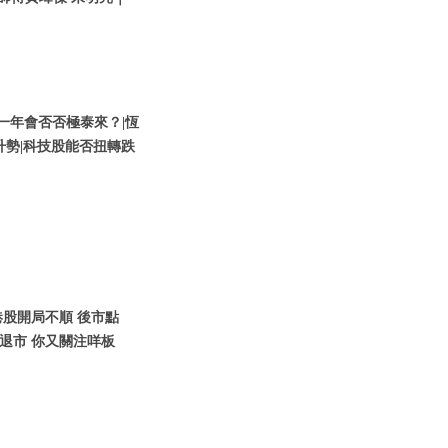
股新一年會否否極泰來？|恆
升勢|科技股能否扭轉跌
1月港股開局不順 後市點
儲退市 你又關注咩板