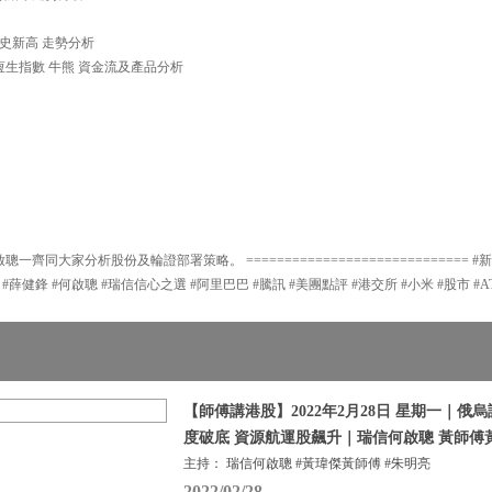
創歷史新高 走勢分析
分析恆生指數 牛熊 資金流及產品分析
一齊同大家分析股份及輪證部署策略。 ============================= #
 #薛健鋒 #何啟聰 #瑞信信心之選 #阿里巴巴 #騰訊 #美團點評 #港交所 #小米 #股市 #A
【師傅講港股】2022年2月28日 星期一｜俄
度破底 資源航運股飆升｜瑞信何啟聰 黃師傅
主持： 瑞信何啟聰 #黃瑋傑黃師傅 #朱明亮
2022/02/28