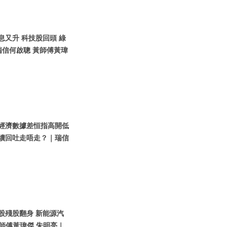
債息又升 科技股回頭 綠
瑞信何啟聰 黃師傅黃瑋
內地經濟數據差恒指高開低
繼續回吐走唔走？｜瑞信
技股殘股翻身 新能源汽
師傅黃瑋傑 朱明亮｜