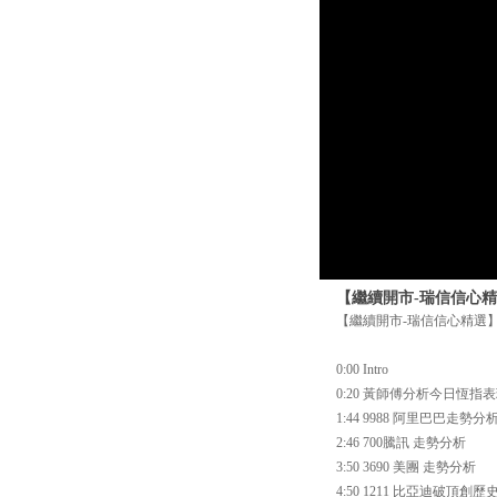
【繼續開市-瑞信信心精選
【繼續開市-瑞信信心精選】 
0:00 Intro
0:20 黃師傅分析今日恆指
1:44 9988 阿里巴巴走勢分
2:46 700騰訊 走勢分析
3:50 3690 美團 走勢分析
4:50 1211 比亞迪破頂創