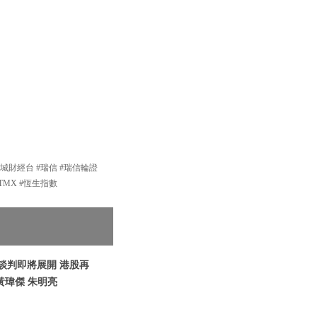
新城財經台 #瑞信 #瑞信輪證
TMX #恆生指數
烏談判即將展開 港股再
黃瑋傑 朱明亮