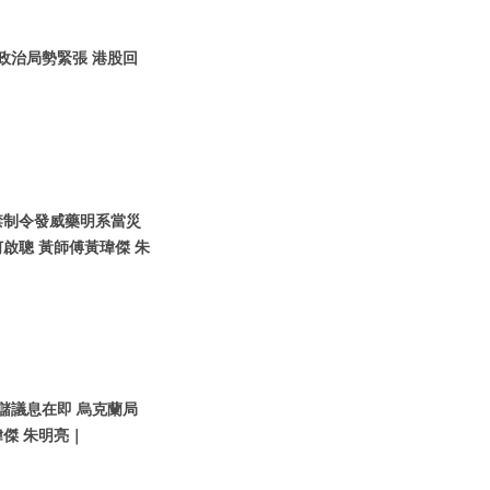
圍政治局勢緊張 港股回
國禁制令發威藥明系當災
啟聰 黃師傅黃瑋傑 朱
聯儲議息在即 烏克蘭局
傑 朱明亮｜