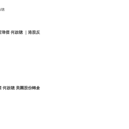
啟聰
黃瑋傑 何啟聰 ｜港股反
傑 何啟聰 美團股份轉倉