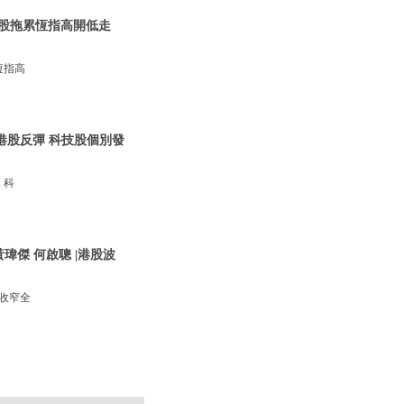
|A股拖累恆指高開低走
恆指高
 港股反彈 科技股個別發
 科
瑋傑 何啟聰 |港股波
幅收窄全