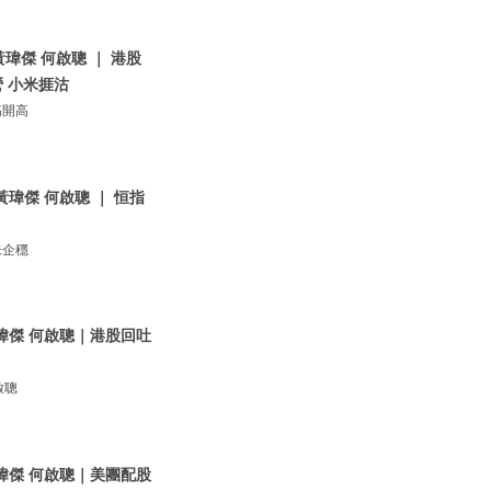
黃瑋傑 何啟聰 ｜ 港股
 小米捱沽
高開高
黃瑋傑 何啟聰 ｜ 恒指
未企穩
黃瑋傑 何啟聰｜港股回吐
啟聰
黃瑋傑 何啟聰｜美團配股