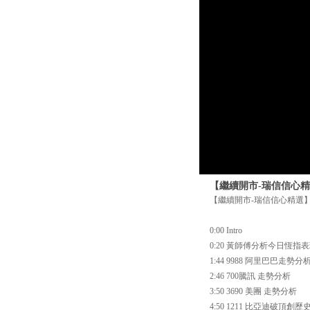
【繼續開市-瑞信信心精選
【繼續開市-瑞信信心精選】 
0:00 Intro
0:20 黃師傅分析今日恆指
1:44 9988 阿里巴巴走勢分
2:46 700騰訊 走勢分析
3:50 3690 美團 走勢分析
4:50 1211 比亞迪破頂創