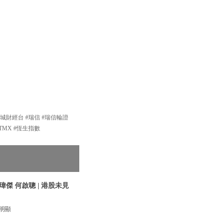
新城財經台 #瑞信 #瑞信輪證
TMX #恆生指數
傑 何啟聰 | 港股未見
見明顯