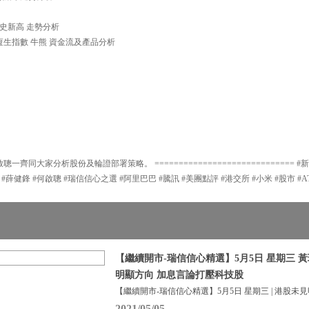
創歷史新高 走勢分析
分析恆生指數 牛熊 資金流及產品分析
一齊同大家分析股份及輪證部署策略。 ============================= #
 #薛健鋒 #何啟聰 #瑞信信心之選 #阿里巴巴 #騰訊 #美團點評 #港交所 #小米 #股市 #A
【繼續開市-瑞信信心精選】5月5日 星期三 黃瑋
明顯方向 加息言論打壓科技股
【繼續開市-瑞信信心精選】5月5日 星期三 | 港股未
2021/05/05