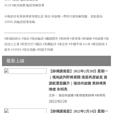
16:28 #銀河娛樂 輪證策略部署
今晚節目有黃師傅黃瑋傑以及 瑞信 何啟聰一齊同大家拆解指數、焦點股份
ATMX 的輪證部署策略。
=============================
#新城財經台 #瑞信 #瑞信輪證 #繼續開市 #黃師傅 #黃瑋傑 #薛健鋒 #何啟聰 #瑞
信信心之選 #阿里巴巴 #騰訊 #美團點評 #港交所 #中國平保 #小米 #新冠肺炎 #
股市 #ATMX #恆生指數 #同股不同權
最新上線
【師傅講港股】2022年2月28日 星期一
｜俄烏談判即將展開 港股再度破底 資
源航運股飆升｜瑞信何啟聰 黃師傅黃
瑋傑 朱明亮
主持： 瑞信何啟聰 #黃瑋傑黃師傅 #朱明亮
2022/02/28
【師傅講港股】2022年2月14日 星期一