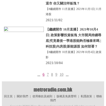
退市 你又關注咩板塊？
【#繼續開市 11月直播】2021年11月1日| 11月
港股
2021/11/02
【繼續開市 10月直播】2021年10月4
日| 政策影響投資板塊 大市開局持續尋
底|究竟最後一季港股能夠否極泰來嗎 |
科技股|內房股|新能源股 如何部署？
【#繼續開市 10月直播】2021年10月4日| 政策
影
2021/10/04
...
6
7
8
9
10
...
回主頁
｜
關於我們
｜
使用條款及細則
｜
版權及免責聲明
｜
私隱政策
｜
聯絡
我們