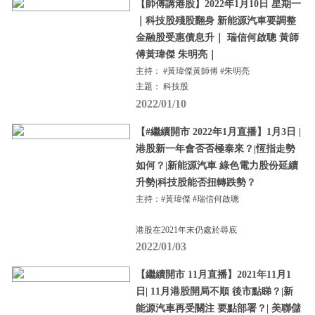
【師傅講港股】2022年1月10日 星期一
｜科技股殘股翻身 新能源汽車要調整
金融股受惠債息升｜ 瑞信何啟聰 黃師
傅黃瑋傑 朱明亮｜
主持： #黃瑋傑黃師傅 #朱明亮
主題： 科技股
2022/01/10
【#繼續開市 2022年1月直播】1月3日 |
港股新一年會否否極泰來？|恆指走勢
如何？|新能源汽車 綠色電力股份延續
升勢|科技股能否扭轉跌勢？
主持：#黃瑋傑 #瑞信何啟聰
港股在2021年末仍處於尋底
2022/01/03
【繼續開市 11月直播】2021年11月1
日| 11月港股開局不順 後市點睇？|新
能源汽車再受關注 要點部署？| 美聯儲