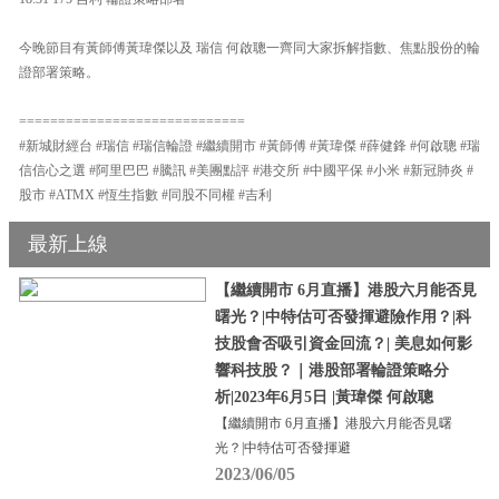
今晚節目有黃師傅黃瑋傑以及 瑞信 何啟聰一齊同大家拆解指數、焦點股份的輪
證部署策略。
=============================
#新城財經台 #瑞信 #瑞信輪證 #繼續開市 #黃師傅 #黃瑋傑 #薛健鋒 #何啟聰 #瑞
信信心之選 #阿里巴巴 #騰訊 #美團點評 #港交所 #中國平保 #小米 #新冠肺炎 #
股市 #ATMX #恆生指數 #同股不同權 #吉利
最新上線
【繼續開市 6月直播】港股六月能否見
曙光？|中特估可否發揮避險作用？|科
技股會否吸引資金回流？| 美息如何影
響科技股？｜港股部署輪證策略分
析|2023年6月5日 |黃瑋傑 何啟聰
【繼續開市 6月直播】港股六月能否見曙
光？|中特估可否發揮避
2023/06/05