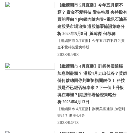
【繼續開市 5月直播】今年五月窮不
窮？|資金不愛科技 愛央特股 央特股有
買的理由？|內銀內險內券+電訊石油基
建股受市場追捧|港股部署輪證策略分
析|2023年5月8日 |黃瑋傑 何啟聰
【繼續開市 5月直播】今年五月窮不窮？|資
金不愛科技愛央特股
2023/05/08
【繼續開市 4月直播】剖析美國通脹
加息到盡頭？ 港股4月走出低谷？黃師
傅何啟聰同你判斷恒指關鍵位！ 科技
股是否已經否極泰來？下一個上升板
塊在哪裡？|港股部署輪證策略分
析|2023年4月13日 |
【繼續開市 4月直播】剖析美國通脹 加息到
盡頭？ 港股4月走
2023/04/13