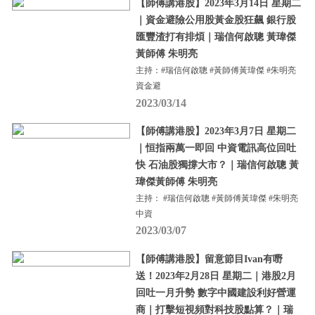
【師傅講港股】2023年3月14日 星期二
｜資金避險公用股黃金股狂飆 銀行股
匯豐渣打有排煩｜瑞信何啟聰 黃瑋傑
黃師傅 朱明亮
主持：#瑞信何啟聰 #黃師傅黃瑋傑 #朱明亮
資金避
2023/03/14
【師傅講港股】2023年3月7日 星期二
｜恒指兩萬一即回 中資電訊高位回吐
快 石油股獨撐大市？｜瑞信何啟聰 黃
瑋傑黃師傅 朱明亮
主持： #瑞信何啟聰 #黃師傅黃瑋傑 #朱明亮
中資
2023/03/07
【師傅講港股】留意節目Ivan有嘢
送！2023年2月28日 星期二｜港股2月
回吐一月升勢 數字中國建設利好營運
商｜打擊短視頻對科技股點算？｜瑞