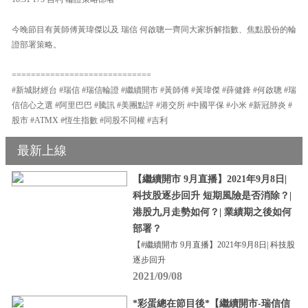
今晚節目有黃師傅黃瑋傑以及 瑞信 何啟聰一齊同大家拆解指數、焦點股份的輪
證部署策略。
=============================
#新城財經台 #瑞信 #瑞信輪證 #繼續開市 #黃師傅 #黃瑋傑 #薛健鋒 #何啟聰 #瑞
信信心之選 #阿里巴巴 #騰訊 #美團點評 #港交所 #中國平保 #小米 #新冠肺炎 #
股市 #ATMX #恆生指數 #同股不同權 #吉利
最新上線
【繼續開市 9月直播】2021年9月8日|
科技股逐步回升 短期風險是否消除？|
港股九月走勢如何？| 業績期之後如何
部署？
【#繼續開市 9月直播】2021年9月8日| 科技股
逐步回升
2021/09/08
*彩蛋總在節目後*【繼續開市-瑞信信